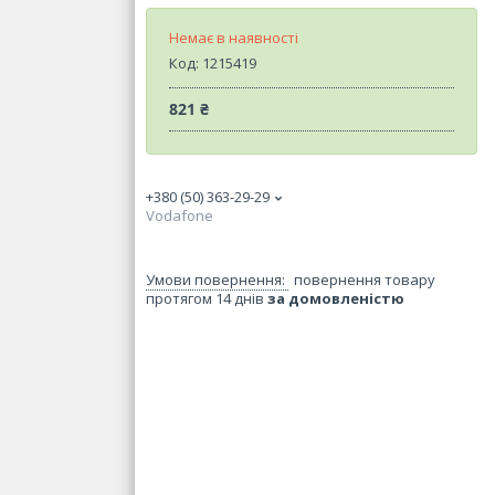
Немає в наявності
Код:
1215419
821 ₴
+380 (50) 363-29-29
Vodafone
повернення товару
протягом 14 днів
за домовленістю