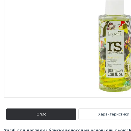
Опис
Характеристики
Засіб для догляду і блиску волосся на основі олії льону N