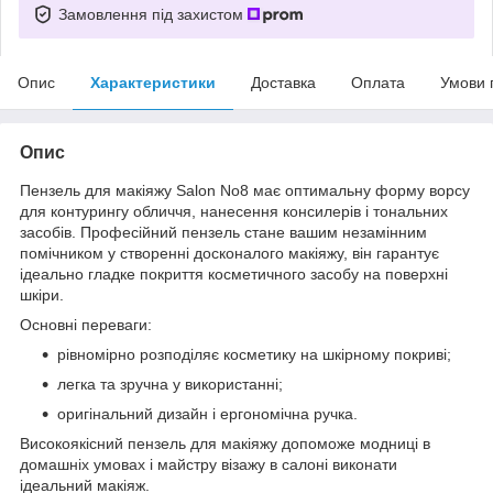
Замовлення під захистом
Опис
Характеристики
Доставка
Оплата
Умови 
Опис
Пензель для макіяжу Salon No8 має оптимальну форму ворсу
для контурингу обличчя, нанесення консилерів і тональних
засобів. Професійний пензель стане вашим незамінним
помічником у створенні досконалого макіяжу, він гарантує
ідеально гладке покриття косметичного засобу на поверхні
шкіри.
Основні переваги:
рівномірно розподіляє косметику на шкірному покриві;
легка та зручна у використанні;
оригінальний дизайн і ергономічна ручка.
Високоякісний пензель для макіяжу допоможе модниці в
домашніх умовах і майстру візажу в салоні виконати
ідеальний макіяж.