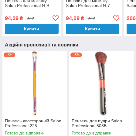
Пензель для макіяжу
Пензлик для макіяжу
Пенз
Salon Professional №9
Salon Professional №7
Salo
94,09
94,09
206
₴
₴
97 ₴
97 ₴
Купити
Купити
Акційні пропозиції та новинки
–3%
–3%
Пензель двосторонній Salon
Пензель для пудри Salon
Professional 225
Professional 503B
Готово до відправки
Готово до відправки