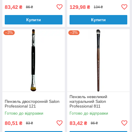
83,42
129,98
₴
₴
86 ₴
134 ₴
Купити
Купити
–3%
–3%
Пензель невеликий
Пензель двосторонній Salon
натуральний Salon
Professional 121
Professional 811
Готово до відправки
Готово до відправки
80,51
83,42
₴
₴
83 ₴
86 ₴