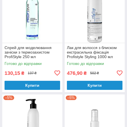
Спрей для моделювання
Лак для волосся з блиском
зачіски з термозахистом
екстрасильна фіксація
ProfiStyle 250 мл
Profistyle Styling 1000 мл
Готово до відправки
Готово до відправки
130,15
476,90
₴
₴
137 ₴
502 ₴
Купити
Купити
–5%
–5%