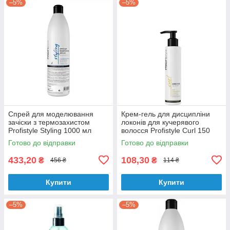
–5%
–5%
Спрей для моделювання
Крем-гель для дисципліни
зачіски з термозахистом
локонів для кучерявого
Profistyle Styling 1000 мл
волосся Profistyle Curl 150
мл.
Готово до відправки
Готово до відправки
433,20
108,30
₴
₴
456 ₴
114 ₴
Купити
Купити
–5%
–5%