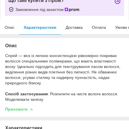
Що таке купити з Пром?
Замовлення під захистом
Опис
Характеристики
Доставка
Оплата
Умови 
Опис
Спрей — віск із легкою консистенцією рівномірно покриває
волосся спеціальними полімерами, що мають властивості
воску. Ідеально підходить для текстурування пасом волосся,
виділення різних видів плетіння без липкості. Не обважнює
волосся, усуває статику та надмірну пухнастість, надає
природного блиску.
Спосіб застосування
: Розпилити на чисте вологе волосся.
Моделювати зачіску.
Приховати
Характеристики