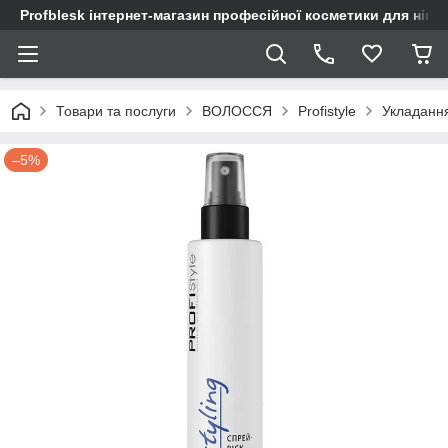
Profblesk інтернет-магазин професійної косметики для нігтів
Товари та послуги
ВОЛОССЯ
Profistyle
Укладанн
–5%