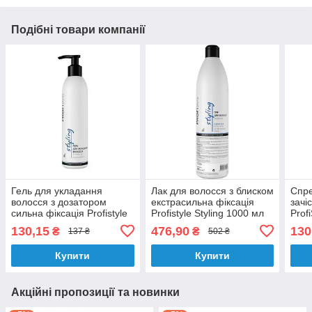
Подібні товари компанії
Гель для укладання
Лак для волосся з блиском
Спр
волосся з дозатором
екстрасильна фіксація
зачі
сильна фіксація Profistyle
Profistyle Styling 1000 мл
Prof
250 мл
130,15
476,90
130
₴
₴
137 ₴
502 ₴
Купити
Купити
Акційні пропозиції та новинки