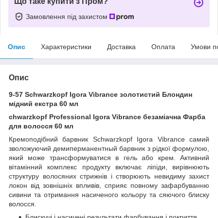
Що таке купити з Пром?
Замовлення під захистом
Опис
Характеристики
Доставка
Оплата
Умови п
Опис
9-57 Schwarzkopf Igora Vibrance золотистий Блондин
мідний екстра 60 мл
chwarzkopf Professional Igora Vibrance безаміачна Фарба
для волосся 60 мл
Кремоподібний барвник Schwarzkopf Igora Vibrance самий
зволожуючий демиперманентный барвник з рідкої формулою,
який може трансформуватися в гель або крем. Активний
вітамінний комплекс продукту включає ліпіди, вирівнюють
структуру волосяних стрижнів і створюють невидиму захист
локон від зовнішніх впливів, сприяє повному зафарбуванню
сивини та отримання насиченого кольору та сяючого блиску
волосся.
Блискучі і насичені результати фарбування і покриття