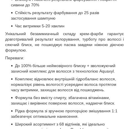
сивини до 70%
Стійкість результату фарбування до 25 разів
застосування шампуню
Час витримки 5-20 хвилин
Унікальний безаммиачный складу крем-фарби гарантує
довготривалий результат колорування, турботу про волоссі і
сяючий блиск, не пошкоджує пасма завдяки ніжною діючою
формулою.
Переваги:
До 100% більше неймовірного блиску + зволожуючий
захисний комплекс для волосся з технологією Aquaxyl.
Комплекс відновлює внутрішній гідробаланс волосся,
нормалізує рівень вологості усередині волоса протягом
часу витримки, захищає волосся від пошкоджень.
Формула без вмісту спирту, збагачена вітамінами,
захищає і вирівнює поверхню волосся, надаючи блиск.
Рідка формула зі зручною пропорцією змішування 1:1
забезпечує оптимальне нанесення.
Широкий асортимент з 68 відтінків, які ідеально