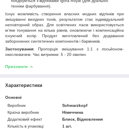
поєднуються з відтінками Igora Royal (для дуальної
техніки фарбування).
Існує можливість створення власних модних відтінків при
змішуванні вихідних тонів, результатом стає індивідуальний
неповторний образ. Для освітлених пасм використовується
м'яке тонування на кілька рівнів, оновлюючи і компенсаційна
існуючий колір. Продукт виготовлений без додавання
заборонених синтетичних компонентів і барвників.
Застосування
: Пропорція змішування 1:1 з лосьйоном-
окислювачем. Час витримки: 5 - 20 хвилин.
Приховати
Характеристики
Основні
Виробник
Schwarzkopf
Країна виробник
Німеччина
Додатковий ефект
Блиск, Відновлення
Кількість в упаковці
1 шт.