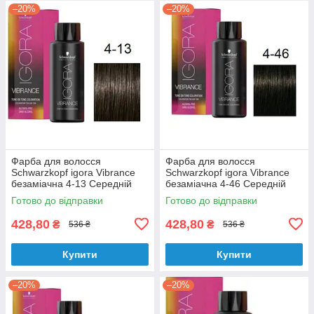
–20%
–20%
Фарба для волосся
Фарба для волосся
Schwarzkopf igora Vibrance
Schwarzkopf igora Vibrance
безаміачна 4-13 Середній
безаміачна 4-46 Середній
коричневий сандре матовий
коричневий бежевий
Готово до відправки
Готово до відправки
60 мл
шоколадний 60 мл
428,80
428,80
₴
₴
536 ₴
536 ₴
Купити
Купити
–20%
–20%