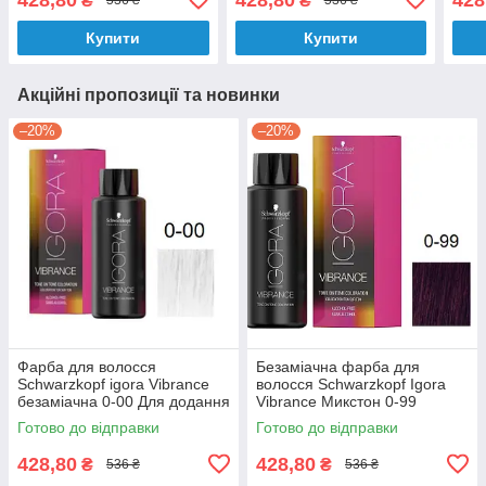
₴
₴
536 ₴
536 ₴
золотистий, мідний 60 мл
екстра 60 мл
золо
Купити
Купити
Акційні пропозиції та новинки
–20%
–20%
Фарба для волосся
Безаміачна фарба для
Schwarzkopf igora Vibrance
волосся Schwarzkopf Igora
безаміачна 0-00 Для додання
Vibrance Микстон 0-99
сяючого блиску 60 мл
Фіолетовий 60 мл
Готово до відправки
Готово до відправки
428,80
428,80
₴
₴
536 ₴
536 ₴