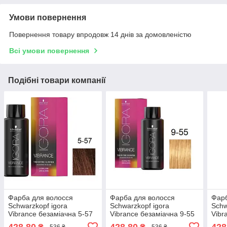
Умови повернення
Повернення товару впродовж 14 днів за домовленістю
Всі умови повернення
Подібні товари компанії
Фарба для волосся
Фарба для волосся
Фарб
Schwarzkopf igora
Schwarzkopf igora
Schw
Vibrance безаміачна 5-57
Vibrance безаміачна 9-55
Vibr
Світло-коричневий,
золотистий Блондин
Сере
428,80
428,80
428