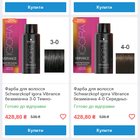
Купити
Купити
–20%
–20%
Фарба для волосся
Фарба для волосся
Schwarzkopf igora Vibrance
Schwarzkopf igora Vibrance
безаміачна 3-0 Темно-
безаміачна 4-0 Середньо-
коричневий 60 мл
коричневий 60 мл
Готово до відправки
Готово до відправки
428,80
428,80
₴
₴
536 ₴
536 ₴
Купити
Купити