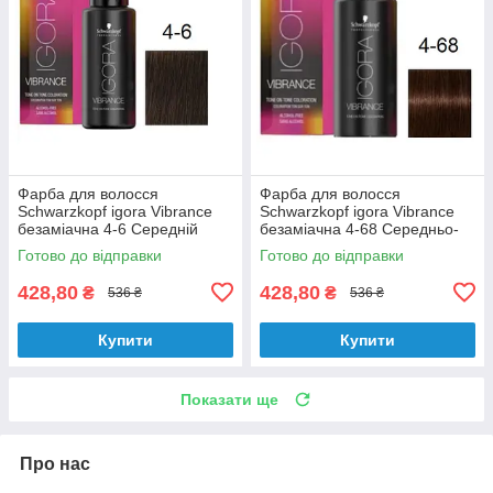
Фарба для волосся
Фарба для волосся
Schwarzkopf igora Vibrance
Schwarzkopf igora Vibrance
безаміачна 4-6 Середній
безаміачна 4-68 Середньо-
коричневий шоколадний 60
коричневий шоколадно-
Готово до відправки
Готово до відправки
мл
червоний 60 мл
428,80
428,80
₴
₴
536 ₴
536 ₴
Купити
Купити
Показати ще
Про нас