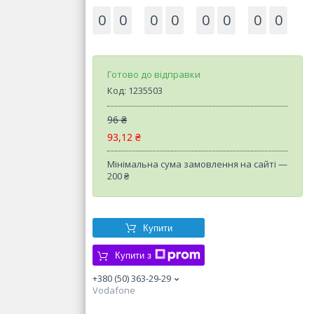
0
0
0
0
0
0
0
0
Готово до відправки
Код:
1235503
96 ₴
93,12 ₴
Мінімальна сума замовлення на сайті —
200 ₴
Купити
Купити з
+380 (50) 363-29-29
Vodafone