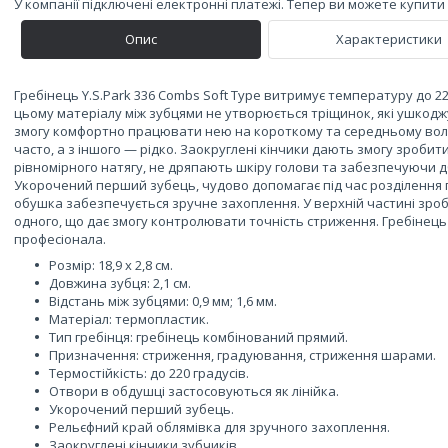
У компанії підключені електронні платежі. Тепер ви можете купит
Опис
Характеристики
Гребінець Y.S.Park 336 Combs Soft Type витримує температуру до 22
цьому матеріалу між зубцями не утворюється тріщинок, які ушкоджу
змогу комфортно працювати нею на короткому та середньому воло
часто, а з іншого — рідко. Заокруглені кінчики дають змогу зробит
рівномірного натягу, не дряпають шкіру голови та забезпечуючи д
Укорочений перший зубець, чудово допомагає під час розділення п
обушка забезпечується зручне захоплення. У верхній частині зробле
одного, що дає змогу контролювати точність стриження. Гребінець
професіонала.
Розмір: 18,9 х 2,8 см.
Довжина зубця: 2,1 см.
Відстань між зубцями: 0,9 мм; 1,6 мм.
Матеріал: термопластик.
Тип гребінця: гребінець комбінований прямий.
Призначення: стриження, градуювання, стриження шарами.
Термостійкість: до 220 градусів.
Отвори в обдушці застосовуються як лінійка.
Укорочений перший зубець.
Рельєфний край облямівка для зручного захоплення.
Заокруглені кінчики зубчиків.