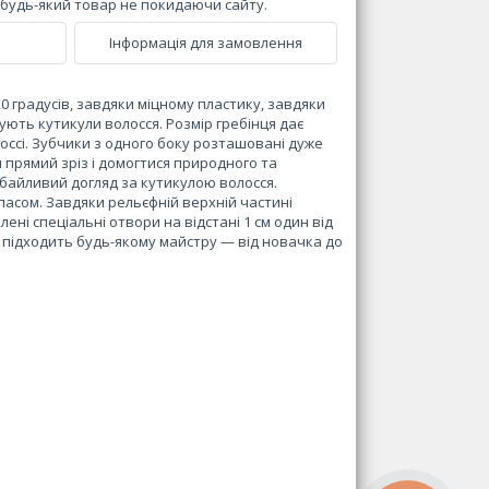
и будь-який товар не покидаючи сайту.
Інформація для замовлення
0 градусів, завдяки міцному пластику, завдяки
ють кутикули волосся. Розмір гребінця дає
ссі. Зубчики з одного боку розташовані дуже
и прямий зріз і домогтися природного та
байливий догляд за кутикулою волосся.
асом. Завдяки рельєфній верхній частині
ні спеціальні отвори на відстані 1 см один від
 підходить будь-якому майстру — від новачка до