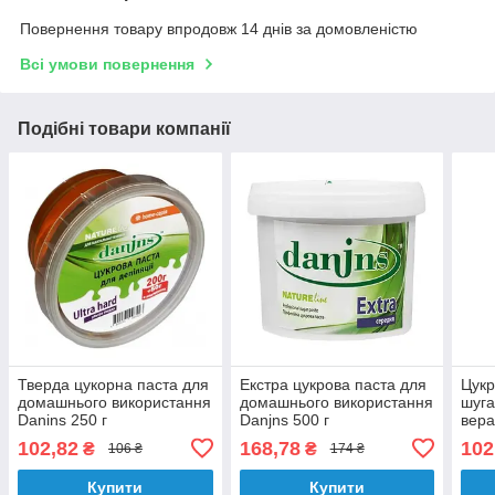
Повернення товару впродовж 14 днів за домовленістю
Всі умови повернення
Подібні товари компанії
Тверда цукорна паста для
Екстра цукрова паста для
Цукр
домашнього використання
домашнього використання
шуга
Danins 250 г
Danjns 500 г
вера
102,82
168,78
102
₴
₴
106 ₴
174 ₴
Купити
Купити