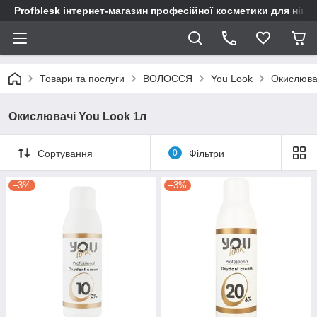
Profblesk інтернет-магазин професійної косметики для нігтів
Товари та послуги
ВОЛОССЯ
You Look
Окислюва
Окислювачі You Look 1л
Сортування
0
Фільтри
–3%
–3%