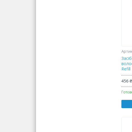
Засіб
волос
Refil
456 
Готов