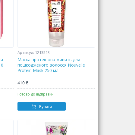
1213513
ри
Маска протеїнова живить для
10
пошкодженого волосся Nouvelle
Protein Mask 250 мл
410 ₴
Готово до відправки
Купити