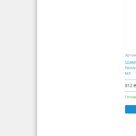
Шамп
Nouv
мл
812 
Готов