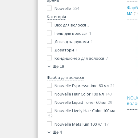
Бренд
Фарб
Nouvelle
554
мл
1
Категорія
Віск для волосся
3
Гель для волосся
1
Догляд за руками
1
Дозатори
1
Кондиціонер для волосся
7
Ще 19
Фарба для волосся
Nouvelle Espressotime 60 мл
21
Nouvelle Hair Color 100 мл
143
NOUV
Nouvelle Liquid Toner 60 мл
29
воло
Nouvelle Lively Hair Color 100 мл
52
Nouvelle Metallum 100 мл
17
Ще 4