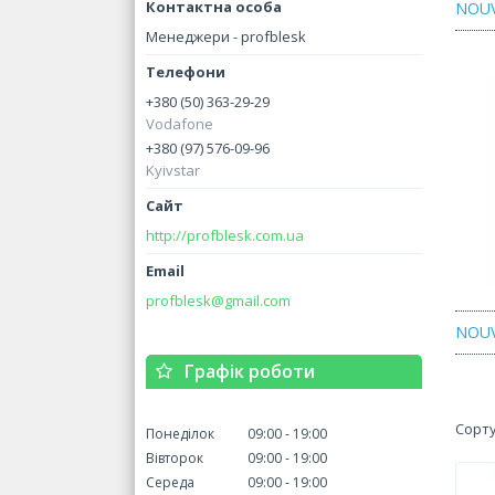
NOUV
Менеджери - profblesk
+380 (50) 363-29-29
Vodafone
+380 (97) 576-09-96
Kyivstar
http://profblesk.com.ua
profblesk@gmail.com
NOUV
Графік роботи
Понеділок
09:00
19:00
Вівторок
09:00
19:00
Середа
09:00
19:00