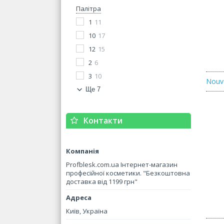
Палітра
1
11
10
17
12
15
2
6
3
10
Nouve
Ще 7
Контакти
Profblesk.com.ua Інтернет-магазин
професійної косметики. "Безкоштовна
доставка від 1199 грн"
Київ, Україна