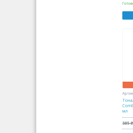
Готов
Тона
Combi
мл
385 