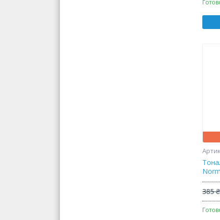
Готов
Тона
Norm
385 
Готов