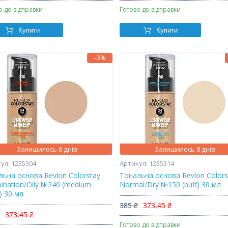
о до відправки
Готово до відправки
Купити
Купити
–3%
Залишилось 8 днів
Залишилось 8 днів
1235304
1235314
льна основа Revlon Colorstay
Тональна основа Revlon Colors
ination/Oily №240 (medium
Normal/Dry №150 (buff) 30 мл
) 30 мл
385 ₴
373,45 ₴
₴
373,45 ₴
Готово до відправки