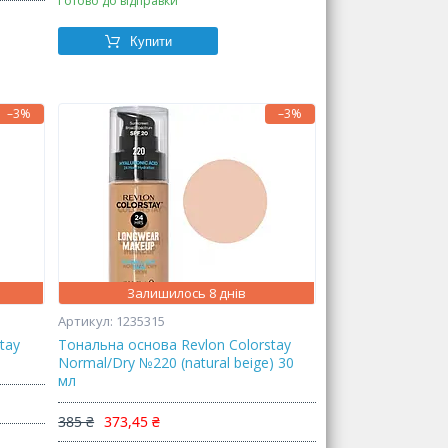
Готово до відправки
Купити
–3%
–3%
Залишилось 8 днів
1235315
tay
Тональна основа Revlon Colorstay
Normal/Dry №220 (natural beige) 30
мл
385 ₴
373,45 ₴