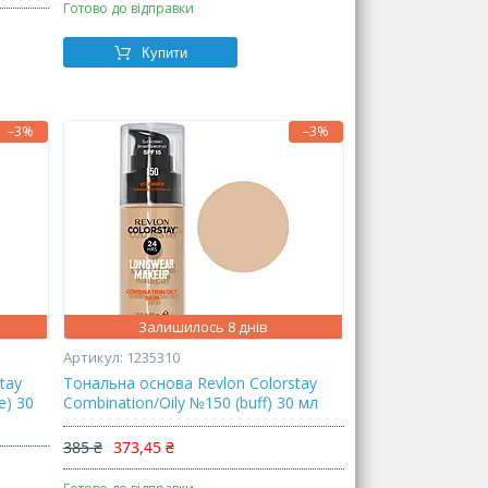
Готово до відправки
Купити
–3%
–3%
Залишилось 8 днів
1235310
tay
Тональна основа Revlon Colorstay
e) 30
Combination/Oily №150 (buff) 30 мл
385 ₴
373,45 ₴