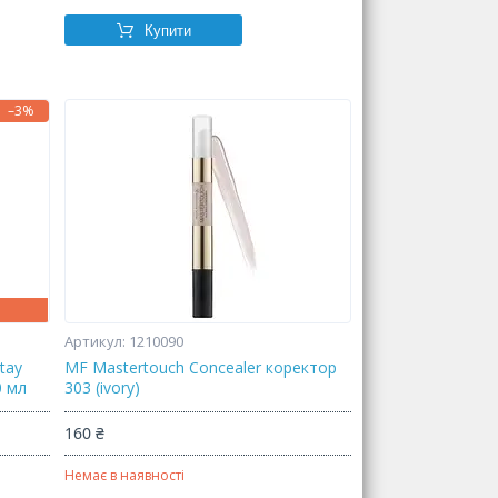
Купити
–3%
1210090
tay
MF Mastertouch Concealer коректор
0 мл
303 (ivory)
160 ₴
Немає в наявності