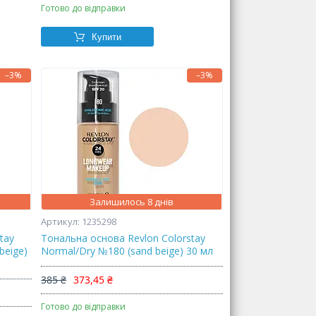
Готово до відправки
Купити
–3%
–3%
Залишилось 8 днів
1235298
tay
Тональна основа Revlon Colorstay
beige)
Normal/Dry №180 (sand beige) 30 мл
385 ₴
373,45 ₴
Готово до відправки