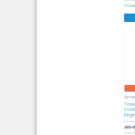
Готов
Тона
Comb
beige
385 