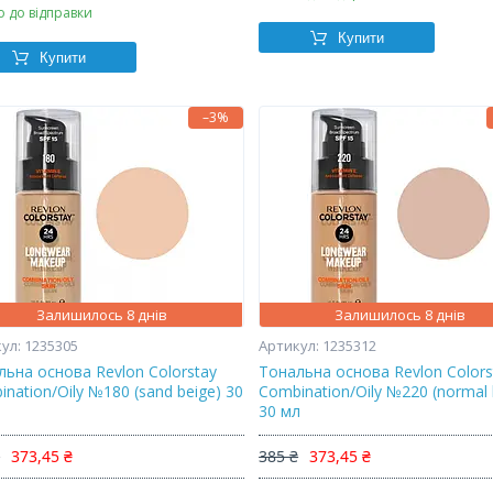
о до відправки
Купити
Купити
–3%
Залишилось 8 днів
Залишилось 8 днів
1235305
1235312
льна основа Revlon Colorstay
Тональна основа Revlon Colors
nation/Oily №180 (sand beige) 30
Combination/Oily №220 (normal 
30 мл
₴
373,45 ₴
385 ₴
373,45 ₴