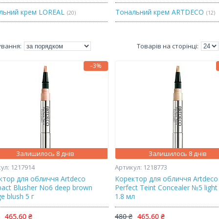
льний крем LOREAL
Тональний крем ARTDECO
20
12
–3%
Залишилось 8 днів
Залишилось 8 днів
1217914
1218773
ктор для обличчя Artdeco
Коректор для обличчя Artdeco
act Blusher No6 deep brown
Perfect Teint Concealer №5 ligh
e blush 5 г
1.8 мл
₴
465,60 ₴
480 ₴
465,60 ₴