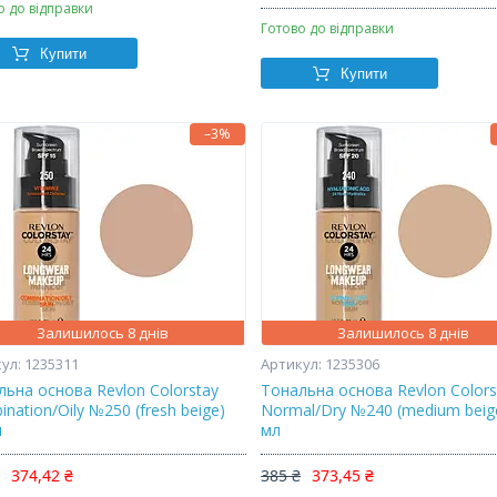
о до відправки
Готово до відправки
Купити
Купити
–3%
Залишилось 8 днів
Залишилось 8 днів
1235311
1235306
льна основа Revlon Colorstay
Тональна основа Revlon Colors
nation/Oily №250 (fresh beige)
Normal/Dry №240 (medium beig
л
мл
₴
374,42 ₴
385 ₴
373,45 ₴