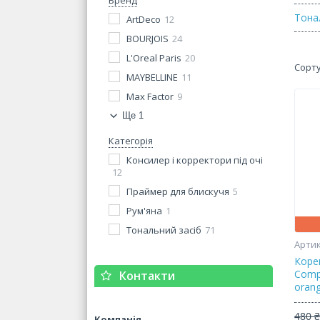
Бренд
Тона
ArtDeco
12
BOURJOIS
24
L'Oreal Paris
20
MAYBELLINE
11
Max Factor
9
Ще 1
Категорія
Консилер і корректори під очі
12
Праймер для блискучя
5
Рум'яна
1
Тональний засіб
71
Коре
Comp
Контакти
orang
480 