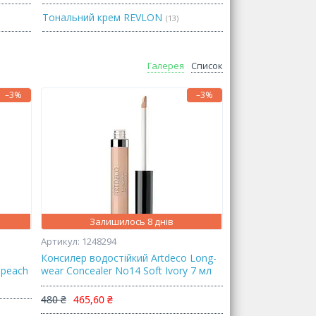
Тональний крем REVLON
13
Галерея
Список
–3%
–3%
Залишилось 8 днів
1248294
Консилер водостійкий Artdeco Long-
t peach
wear Concealer No14 Soft Ivory 7 мл
480 ₴
465,60 ₴