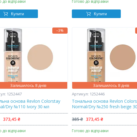
о до відправки
Готово до відправки
Купити
Купити
–3%
Залишилось 8 днів
Залишилось 8 днів
1252447
1252446
льна основа Revlon Colorstay
Тональна основа Revlon Colors
al/Dry №110 Ivory 30 мл
Normal/Dry №250 fresh beige 3
₴
373,45 ₴
385 ₴
373,45 ₴
о до відправки
Готово до відправки