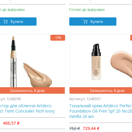
о до відправки
Готово до відправки
Купити
Купити
–3%
Залишилось 8 днів
Залишилось 8 днів
1248296
1248301
ктор для обличчя Artdeco
Тональний крем Artdeco Perfect
ct Teint Concealer No9 Ivory
Foundation Oil-Free Spf 20 No
Vanilla 20 мл
₴
466,57 ₴
752 ₴
729,44 ₴