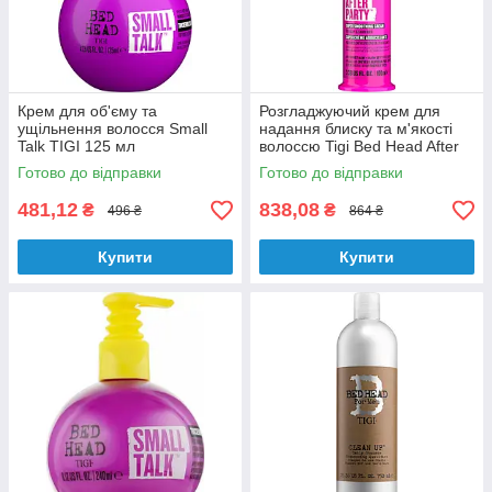
Крем для об'єму та
Розгладжуючий крем для
ущільнення волосся Small
надання блиску та м'якості
Talk TIGI 125 мл
волоссю Tigi Bed Head After
Party 100 мл
Готово до відправки
Готово до відправки
481,12
838,08
₴
₴
496 ₴
864 ₴
Купити
Купити