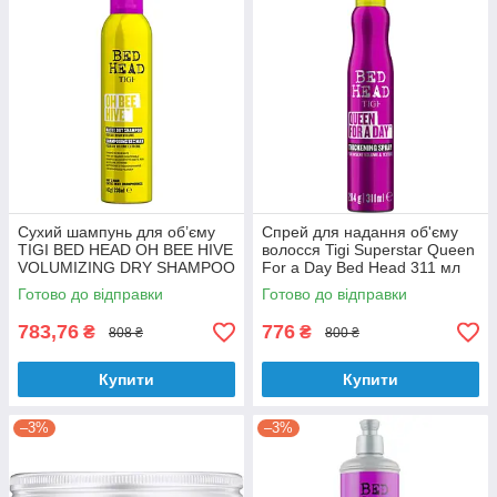
Сухий шампунь для об’єму
Спрей для надання об'єму
TIGI BED HEAD OH BEE HIVE
волосся Tigi Superstar Queen
VOLUMIZING DRY SHAMPOO
For a Day Bed Head 311 мл
238 мл
Готово до відправки
Готово до відправки
783,76
776
₴
₴
808 ₴
800 ₴
Купити
Купити
–3%
–3%