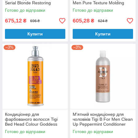
Serial Blonde Restoring
Men Pure Texture Molding
Shampoo 400 мл
Paste 83 г
Готово до відправки
Готово до відправки
675,12
605,28
₴
₴
696 ₴
624 ₴
Купити
Купити
–3%
–3%
Кондиціонер для
М'ятний кондиціонер для
фарбованого волосся Tigi
чоловіків Tigi B For Men Clean
Bed Head Colour Goddess
Up Peppermint Conditioner
Conditioner For Coloured Hair
750 мл
Готово до відправки
Готово до відправки
400 мл