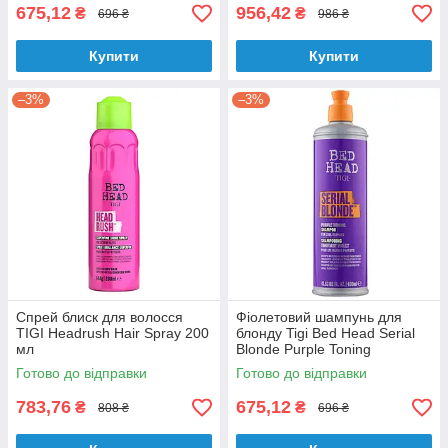
675,12
956,42
₴
₴
696 ₴
986 ₴
Купити
Купити
–3%
–3%
Спрей блиск для волосся
Фіолетовий шампунь для
TIGI Headrush Hair Spray 200
блонду Tigi Bed Head Serial
мл
Blonde Purple Toning
Shampoo 400 мл
Готово до відправки
Готово до відправки
783,76
675,12
₴
₴
808 ₴
696 ₴