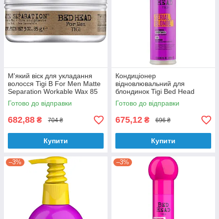
М'який віск для укладання
Кондиціонер
волосся Tigi B For Men Matte
відновлювальний для
Separation Workable Wax 85
блондинок Tigi Bed Head
гр
Serial Blonde Conditioner 400
Готово до відправки
Готово до відправки
мл
682,88
675,12
₴
₴
704 ₴
696 ₴
Купити
Купити
–3%
–3%