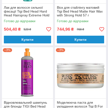
Лак для волосся сильної
Віск для стайлінгу матовий
фіксації Tigi Bed Head Hard
Tigi Bed Head Matte Hair Wax
Head Hairspray Extreme Hold
with Strong Hold 57 г
Level 5 100 мл
Готово до відправки
Готово до відправки
504,40
744,96
₴
₴
520 ₴
768 ₴
Купити
Купити
–3%
–3%
Відновлювальний шампунь
Моделююча паста для
для блонду TIGI Bed Head
укладання волосся Tigi B For