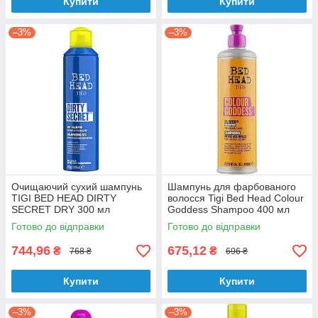
Купити
Купити
–3%
–3%
Очищаючий сухий шампунь
Шампунь для фарбованого
TIGI BED HEAD DIRTY
волосся Tigi Bed Head Colour
SECRET DRY 300 мл
Goddess Shampoo 400 мл
Готово до відправки
Готово до відправки
744,96
675,12
₴
₴
768 ₴
696 ₴
Купити
Купити
–3%
–3%