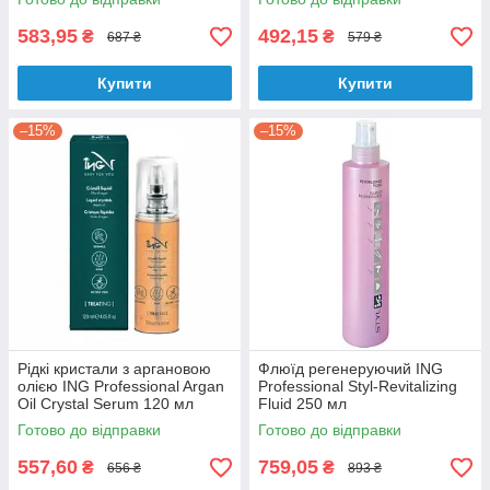
583,95
492,15
₴
₴
687 ₴
579 ₴
Купити
Купити
–15%
–15%
Рідкі кристали з аргановою
Флюїд регенеруючий ING
олією ING Professional Argan
Professional Styl-Revitalizing
Oil Crystal Serum 120 мл
Fluid 250 мл
Готово до відправки
Готово до відправки
557,60
759,05
₴
₴
656 ₴
893 ₴