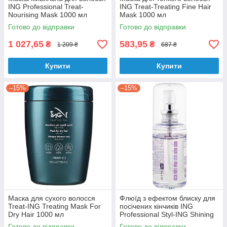
ING Professional Treat-
ING Treat-Treating Fine Hair
Nourising Mask 1000 мл
Mask 1000 мл
Готово до відправки
Готово до відправки
1 027,65
583,95
₴
₴
1 209 ₴
687 ₴
Купити
Купити
–15%
–15%
Маска для сухого волосся
Флюїд з ефектом блиску для
Treat-ING Treating Mask For
посічених кінчиків ING
Dry Hair 1000 мл
Professional Styl-ING Shining
Fluid 80 мл
Готово до відправки
Готово до відправки