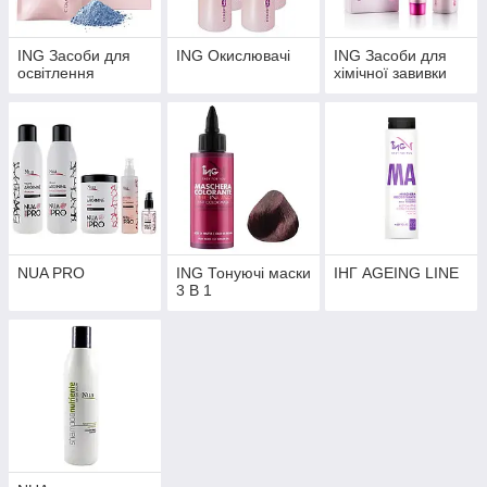
ING Засоби для
ING Окислювачі
ING Засоби для
освітлення
хімічної завивки
NUA PRO
ING Тонуючі маски
ІНГ АGEING LINE
3 В 1