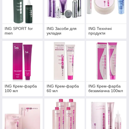
ING SPORT for
ING Засоби для
ING Технічні
men
укладки
продукти
ING Крем-фарба
ING Крем-фарба
ING Крем-фарба
100 мл
60 мл
безаміачна 100мл