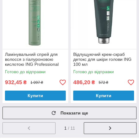
Ламінувальний спрей для
Відлущуючий крем-скраб
волосся з гіалуроновою
детокс для шкіри голови ING
кислотою ING Professional
100 мл
Treating Instant Laminating
Готово до відправки
Готово до відправки
Spray 250 мл
932,45
486,20
₴
₴
1 097 ₴
572 ₴
Купити
Купити
Показати ще
1
/ 11