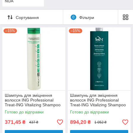
NUA
Сортування
0
Фільтри
–15%
–15%
Шампунь для зміцнення
Шампунь для зміцнення
волосся ING Professional
волосся ING Professional
Treat-ING Vitalizing Shampoo
Treat-ING Vitalizing Shampoo
250 мл
1000 мл
Готово до відправки
Готово до відправки
371,45
894,20
₴
₴
437 ₴
1 052 ₴