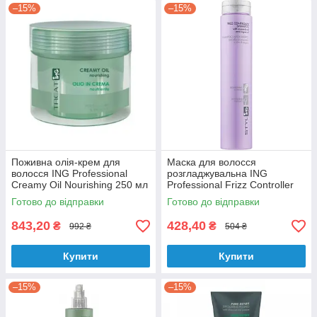
–15%
–15%
Поживна олія-крем для
Маска для волосся
волосся ING Professional
розгладжувальна ING
Creamy Oil Nourishing 250 мл
Professional Frizz Controller
Mask 250 мл
Готово до відправки
Готово до відправки
843,20
428,40
₴
₴
992 ₴
504 ₴
Купити
Купити
–15%
–15%