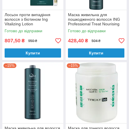
Лосьон проти випадіння
Маска живильна для
волосся з біотином Ing
пошкодженого волосся ING
Vitalizing Lotion
Professional Treat Nourising
Mask 250 мл
Готово до відправки
Готово до відправки
807,50
428,40
₴
₴
950 ₴
504 ₴
Купити
Купити
–15%
–15%
Маска живильна для волосся
Маска для тонкого волосся