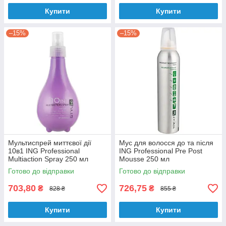
Купити
Купити
–15%
–15%
Мультиспрей миттєвої дії
Мус для волосся до та після
10в1 ING Professional
ING Professional Pre Post
Multiaction Spray 250 мл
Mousse 250 мл
Готово до відправки
Готово до відправки
703,80
726,75
₴
₴
828 ₴
855 ₴
Купити
Купити