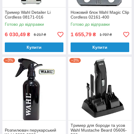
Тример Wahl Detailer Li
Ножовий блок Wahl Magic Clip
Cordless 08171-016
Cordless 02161-400
Готово до відправки
Готово до відправки
6 030,49
1 655,79
₴
₴
6 217 ₴
1 707 ₴
Купити
Купити
–3%
–3%
Tpимep для бopoди та ycoв
Розпилювач перукарський
Wahl Mustache Beard 05606-