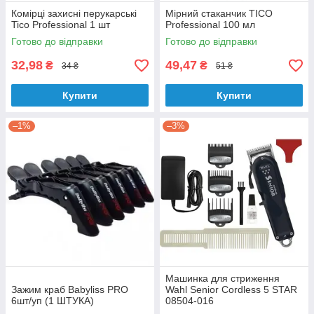
Комірці захисні перукарські
Мірний стаканчик TICO
Tico Professional 1 шт
Professional 100 мл
Готово до відправки
Готово до відправки
32,98
49,47
₴
₴
34 ₴
51 ₴
Купити
Купити
–1%
–3%
Машинка для стриження
Зажим краб Babyliss PRO
Wahl Senior Cordless 5 STAR
6шт/уп (1 ШТУКА)
08504-016