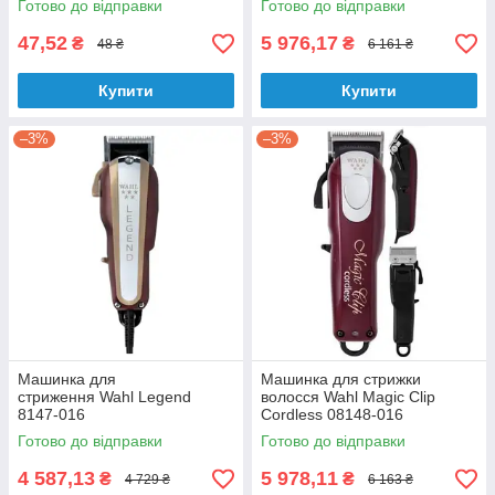
Готово до відправки
Готово до відправки
47,52
5 976,17
₴
₴
48 ₴
6 161 ₴
Купити
Купити
–3%
–3%
Машинка для
Машинка для стрижки
стриження Wahl Legend
волосся Wahl Magic Clip
8147-016
Cordless 08148-016
Готово до відправки
Готово до відправки
4 587,13
5 978,11
₴
₴
4 729 ₴
6 163 ₴