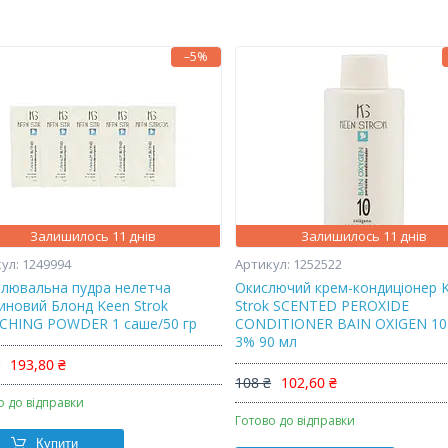
–5%
Залишилось 11 днів
Залишилось 11 днів
1249994
1252522
тлювальна пудра нелетча
Окислючий крем-кондиціонер 
иновий Блонд Keen Strok
Strok SCENTED PEROXIDE
CHING POWDER 1 саше/50 гр
CONDITIONER BAIN OXIGEN 10
3% 90 мл
₴
193,80 ₴
108 ₴
102,60 ₴
о до відправки
Готово до відправки
Купити