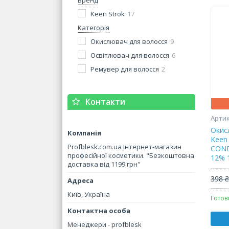
Бренд
Keen Strok
17
Категорія
Окислювач для волосся
9
Освітлювач для волосся
6
Ремувер для волосся
2
Контакти
Окис
Keen
Profblesk.com.ua Інтернет-магазин
COND
професійної косметики. "Безкоштовна
12% 
доставка від 1199 грн"
398 
Київ, Україна
Готов
Менеджери - profblesk