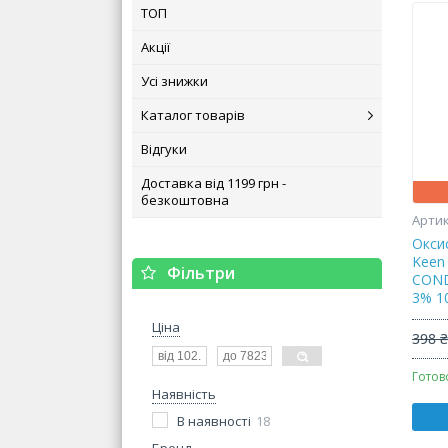
ТОП
Акції
Усі знижки
Каталог товарів
Відгуки
Доставка від 1199 грн -
безкоштовна
Окси
Keen
Фільтри
COND
3% 1
Ціна
398 
Готов
Наявність
В наявності
18