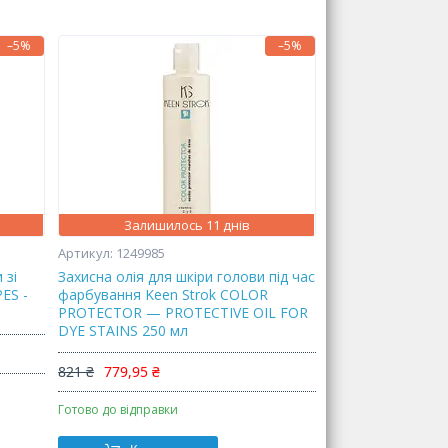
–5%
–5%
Залишилось 11 днів
1249985
 зі
Захисна олія для шкіри голови під час
ES -
фарбування Keen Strok COLOR
PROTECTOR — PROTECTIVE OIL FOR
DYE STAINS 250 мл
821 ₴
779,95 ₴
Готово до відправки