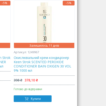
–5%
–5%
Залишилось 11 днів
1249967
n Strok
Окислювальний крем-кондиціонер
NER
Keen Strok SCENTED PEROXIDE
мл
CONDITIONER BAIN OXIGEN 30 VOL
9% 1000 мл
398 ₴
378,10 ₴
Готово до відправки
Купити