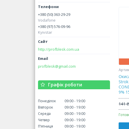
+380 (50) 363-29-29
Vodafone
+380 (97) 576-09-96
Kyivstar
http://profblesk.com.ua
profblesk@gmail.com
Окис
Stro
Графік роботи
COND
9% 1
Понеділок
09:00
19:00
141 
Вівторок
09:00
19:00
Середа
09:00
19:00
Готов
Четвер
09:00
19:00
Пʼятниця
09:00
19:00