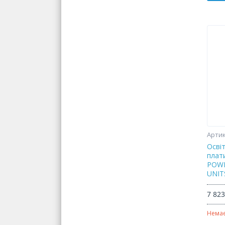
Осві
плат
POWD
UNITS
7 823
Немає