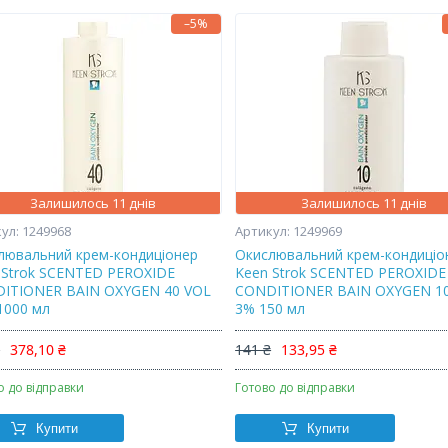
–5%
Залишилось 11 днів
Залишилось 11 днів
1249968
1249969
лювальний крем-кондиціонер
Окислювальний крем-кондиціо
 Strok SCENTED PEROXIDE
Keen Strok SCENTED PEROXIDE
ITIONER BAIN OXYGEN 40 VOL
CONDITIONER BAIN OXYGEN 1
1000 мл
3% 150 мл
₴
378,10 ₴
141 ₴
133,95 ₴
о до відправки
Готово до відправки
Купити
Купити