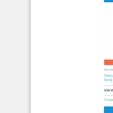
Окис
Strok
398 
Готов