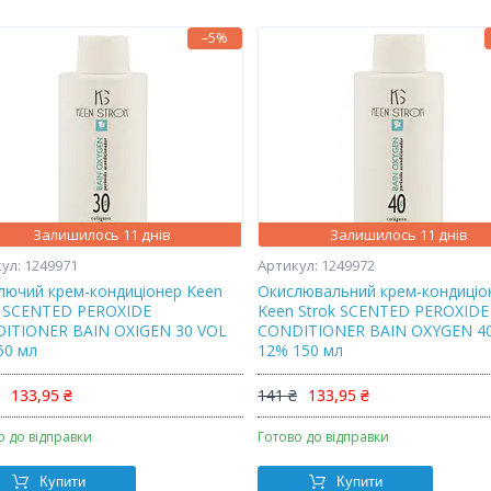
–5%
Залишилось 11 днів
Залишилось 11 днів
1249971
1249972
лючий крем-кондиціонер Keen
Окислювальний крем-кондиціо
k SCENTED PEROXIDE
Keen Strok SCENTED PEROXIDE
ITIONER BAIN OXIGEN 30 VOL
CONDITIONER BAIN OXYGEN 4
50 мл
12% 150 мл
₴
133,95 ₴
141 ₴
133,95 ₴
о до відправки
Готово до відправки
Купити
Купити