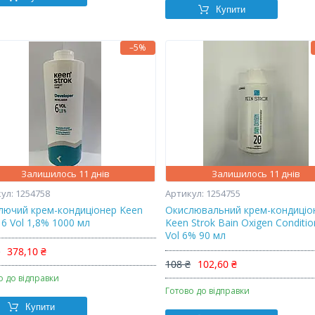
Купити
–5%
Залишилось 11 днів
Залишилось 11 днів
1254758
1254755
лючий крем-кондиціонер Keen
Окислювальний крем-кондиціо
 6 Vol 1,8% 1000 мл
Keen Strok Bain Oxigen Conditio
Vol 6% 90 мл
₴
378,10 ₴
108 ₴
102,60 ₴
о до відправки
Готово до відправки
Купити