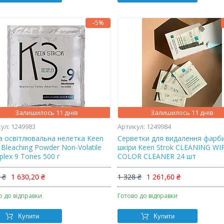
–5%
Залишилось 11 днів
Залишилось 11 днів
1249983
1249984
а освітлювальна нелетка Keen
Серветки для видалення фарби
 Bleaching Powder Non-Volatile
шкіри Keen Strok CLEANING WIP
lex 9 Tones 500 г
COLOR CLEANER 24 шт
 ₴
1 630,20 ₴
1 328 ₴
1 261,60 ₴
о до відправки
Готово до відправки
Купити
Купити