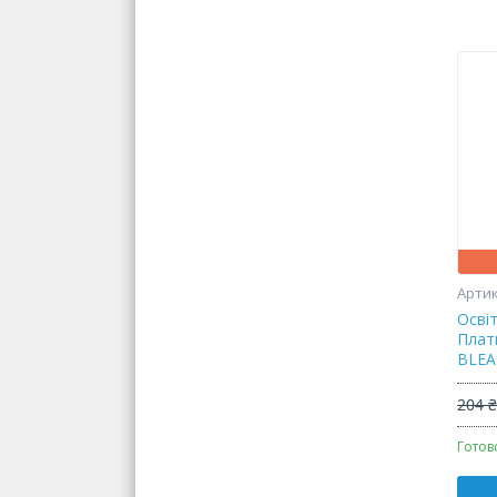
Осві
Плат
BLEA
204 
Готов