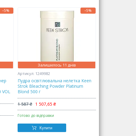
–5%
–5%
Залишилось 11 днів
1249982
нер
Пудра освітлювальна нелетка Keen
Strok Bleaching Powder Platinum
0 VOL
Blond 500 г
1 587 ₴
1 507,65 ₴
Готово до відправки
Купити