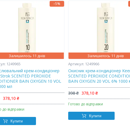
–5%
Залишилось 11 днів
Залишилось 11 днів
1249965
1249966
слювальний крем-кондиціонер
Окисник крем-кондиціонер Kee
 Strok SCENTED PEROXIDE
SCENTED PEROXIDE CONDITIO
ITIONER BAIN OXYGEN 10 VOL
BAIN OXYGEN 20 VOL 6% 1000 
000 мл
398 ₴
378,10 ₴
₴
378,10 ₴
Готово до відправки
о до відправки
Купити
Купити