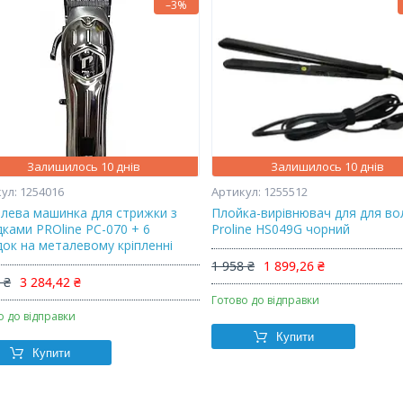
–3%
Залишилось 10 днів
Залишилось 10 днів
1254016
1255512
лева машинка для стрижки з
Плойка-вирівнювач для для во
дками PROline PC-070 + 6
Proline HS049G чорний
док на металевому кріпленні
1 958 ₴
1 899,26 ₴
 ₴
3 284,42 ₴
Готово до відправки
о до відправки
Купити
Купити