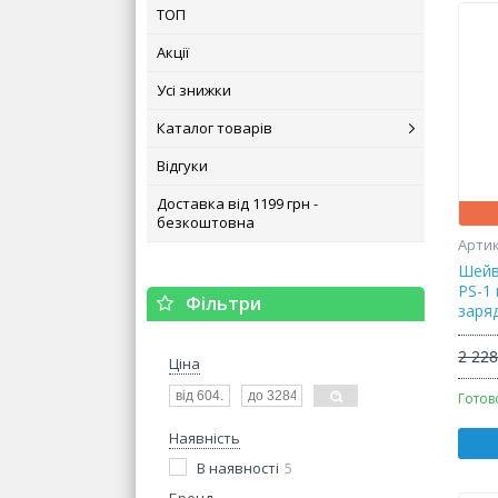
ТОП
Акції
Усі знижки
Каталог товарів
Відгуки
Доставка від 1199 грн -
безкоштовна
Шейв
PS-1
Фільтри
заря
2 228
Ціна
Готов
Наявність
В наявності
5