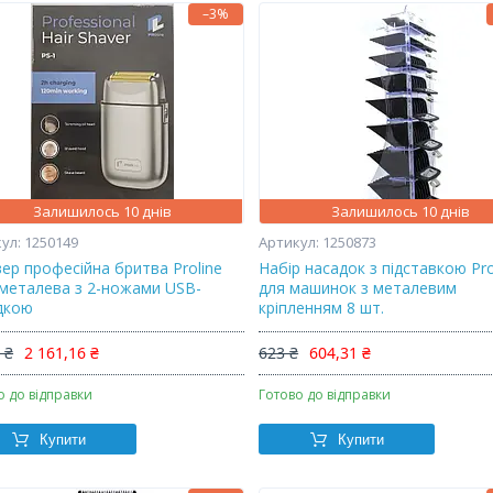
–3%
Залишилось 10 днів
Залишилось 10 днів
1250149
1250873
ер професійна бритва Proline
Набір насадок з підставкою Pro
 металева з 2-ножами USB-
для машинок з металевим
дкою
кріпленням 8 шт.
 ₴
2 161,16 ₴
623 ₴
604,31 ₴
о до відправки
Готово до відправки
Купити
Купити