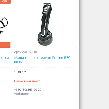
–3%
1251850
лосся
Машинка для стрижки Proline RFC-
0836
1 387 ₴
Немає в наявності
+380 (50) 363-29-29
Vodafone