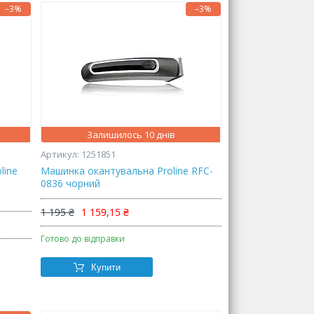
–3%
–3%
Залишилось 10 днів
1251851
line
Машинка окантувальна Proline RFC-
0836 чорний
1 195 ₴
1 159,15 ₴
Готово до відправки
Купити