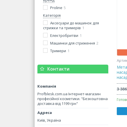
Бренд
Proline
5
Категорія
Аксесуари до машинок для
стрижки та тримерів
1
Електробритви
1
Машинки для стриження
2
Тримери
1
Мета
Контакти
наса
наса
3 386
Profblesk.com.ua Інтернет-магазин
професійної косметики. "Безкоштовна
Готов
доставка від 1199 грн"
Київ, Україна