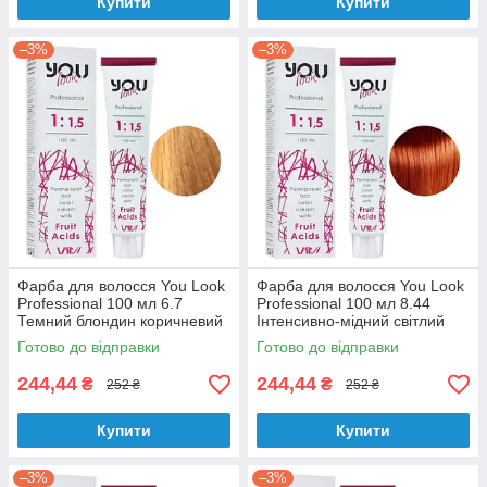
Купити
Купити
–3%
–3%
Фарба для волосся You Look
Фарба для волосся You Look
Professional 100 мл 6.7
Professional 100 мл 8.44
Темний блондин коричневий
Інтенсивно-мідний світлий
блондин
Готово до відправки
Готово до відправки
244,44
244,44
₴
₴
252 ₴
252 ₴
Купити
Купити
–3%
–3%