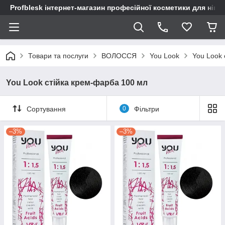
Profblesk інтернет-магазин професійної косметики для нігтів
Товари та послуги
ВОЛОССЯ
You Look
You Look 
You Look стійка крем-фарба 100 мл
Сортування
0
Фільтри
–3%
–3%