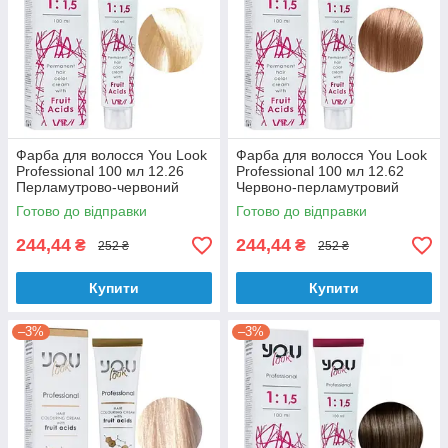
Фарба для волосся You Look
Фарба для волосся You Look
Professional 100 мл 12.26
Professional 100 мл 12.62
Перламутрово-червоний
Червоно-перламутровий
суперосвітлювальний
суперосвітлювальний
Готово до відправки
Готово до відправки
блондин
блондин
244,44
244,44
₴
₴
252 ₴
252 ₴
Купити
Купити
–3%
–3%