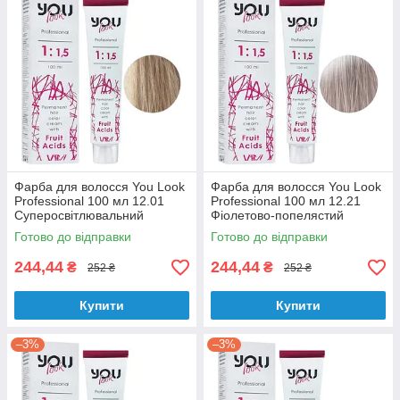
Фарба для волосся You Look
Фарба для волосся You Look
Professional 100 мл 12.01
Professional 100 мл 12.21
Суперосвітлювальний
Фіолетово-попелястий
блондин натуральний
суперосвітлювальний
Готово до відправки
Готово до відправки
попелястий
блондин
244,44
244,44
₴
₴
252 ₴
252 ₴
Купити
Купити
–3%
–3%