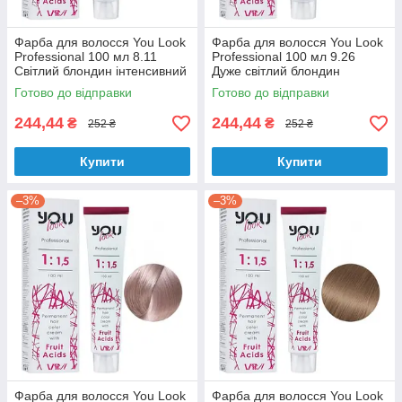
Фарба для волосся You Look
Фарба для волосся You Look
Professional 100 мл 8.11
Professional 100 мл 9.26
Світлий блондин інтенсивний
Дуже світлий блондин
попелястий
перламутрово-рожевий
Готово до відправки
Готово до відправки
244,44
244,44
₴
₴
252 ₴
252 ₴
Купити
Купити
–3%
–3%
Фарба для волосся You Look
Фарба для волосся You Look