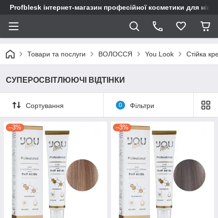
Profblesk інтернет-магазин професійної косметики для нігтів
Товари та послуги
ВОЛОССЯ
You Look
Стійка кр
СУПЕРОСВІТЛЮЮЧІ ВІДТІНКИ
Сортування
0
Фільтри
–3%
–3%