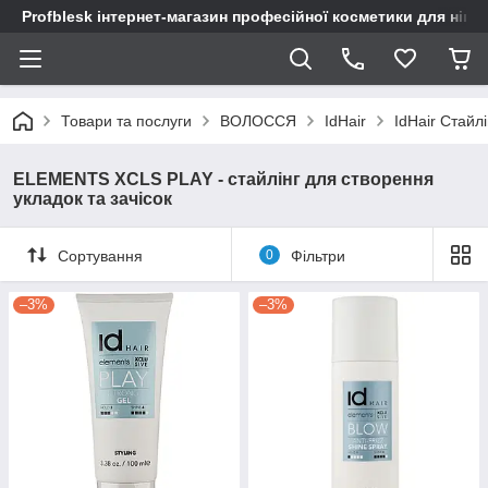
Profblesk інтернет-магазин професійної косметики для нігтів
Товари та послуги
ВОЛОССЯ
IdHair
IdHair Стайлі
ELEMENTS XCLS PLAY - стайлінг для створення
укладок та зачісок
Сортування
0
Фільтри
–3%
–3%