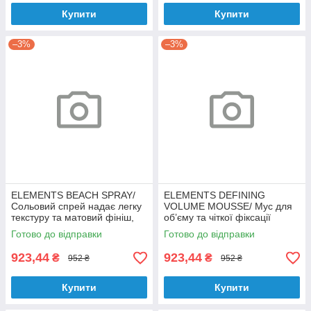
Купити
Купити
–3%
–3%
ELEMENTS BEACH SPRAY/
ELEMENTS DEFINING
Сольовий спрей надає легку
VOLUME MOUSSE/ Мус для
текстуру та матовий фініш,
об’єму та чіткої фіксації
125 мл
локонів, 150мл
Готово до відправки
Готово до відправки
923,44
923,44
₴
₴
952 ₴
952 ₴
Купити
Купити