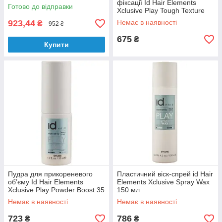
обтяження, 100 мл
фіксації Id Hair Elements
Готово до відправки
Xclusive Play Tough Texture
Wax 100 мл
923,44
Немає в наявності
₴
952 ₴
675
₴
Купити
Пудра для прикореневого
Пластичний віск-спрей id Hair
об’єму Id Hair Elements
Elements Xclusive Spray Wax
Xclusive Play Powder Boost 35
150 мл
гр
Немає в наявності
Немає в наявності
723
786
₴
₴