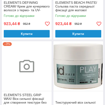
ELEMENTS DEFINING
ELEMENTS BEACH PASTE/
CREAM/ Крем для кучерявого
Сольова паста середньої
волосся з термо- та UV-
фіксації для матової
захистом, 150 мл
текстури, 125 мл
Готово до відправки
Готово до відправки
923,44
923,44
₴
₴
952 ₴
952 ₴
Купити
Купити
–3%
ELEMENTS STEEL GRIP
WAX/ Віск сильної фіксації
для створення текстури без
Текстуруючий віск сильної