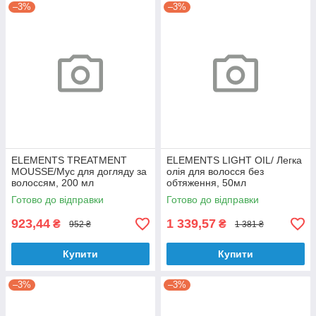
–3%
–3%
ELEMENTS TREATMENT
ELEMENTS LIGHT OIL/ Легка
MOUSSE/Мус для догляду за
олія для волосся без
волоссям, 200 мл
обтяження, 50мл
Готово до відправки
Готово до відправки
923,44
1 339,57
₴
₴
952 ₴
1 381 ₴
Купити
Купити
–3%
–3%