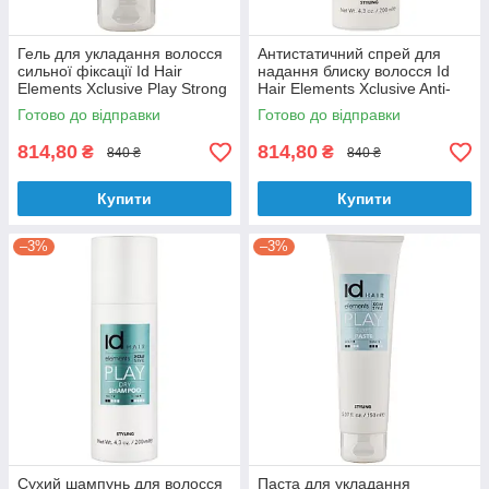
Гель для укладання волосся
Антистатичний спрей для
сильної фіксації Id Hair
надання блиску волосся Id
Elements Xclusive Play Strong
Hair Elements Xclusive Anti-
Gel 100 мл
Frizz Shine 200 мл
Готово до відправки
Готово до відправки
814,80
814,80
₴
₴
840 ₴
840 ₴
Купити
Купити
–3%
–3%
Сухий шампунь для волосся
Паста для укладання