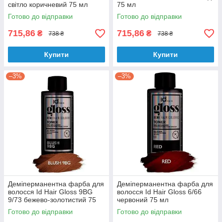
світло коричневий 75 мл
75 мл
Готово до відправки
Готово до відправки
715,86
715,86
₴
₴
738 ₴
738 ₴
Купити
Купити
–3%
–3%
Деміперманентна фарба для
Деміперманентна фарба для
волосся Id Hair Gloss 9BG
волосся Id Hair Gloss 6/66
9/73 бежево-золотистий 75
червоний 75 мл
мл
Готово до відправки
Готово до відправки