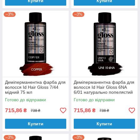
Купити
Купити
–3%
–3%
Деміперманентна фарба для
Деміперманентна фарба для
волосся Id Hair Gloss 7/44
волосся Id Hair Gloss 6NA
мідний 75 мл
6/01 натурально попелястий
75 мл
Готово до відправки
Готово до відправки
715,86
715,86
₴
₴
738 ₴
738 ₴
Купити
Купити
–3%
–3%