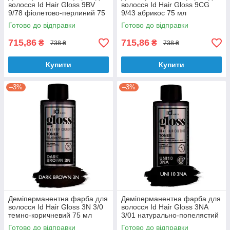
волосся Id Hair Gloss 9BV
волосся Id Hair Gloss 9CG
9/78 фіолетово-перлиний 75
9/43 абрикос 75 мл
мл
Готово до відправки
Готово до відправки
715,86
715,86
₴
₴
738 ₴
738 ₴
Купити
Купити
–3%
–3%
Деміперманентна фарба для
Деміперманентна фарба для
волосся Id Hair Gloss 3N 3/0
волосся Id Hair Gloss 3NA
темно-коричневий 75 мл
3/01 натурально-попелястий
75 мл
Готово до відправки
Готово до відправки