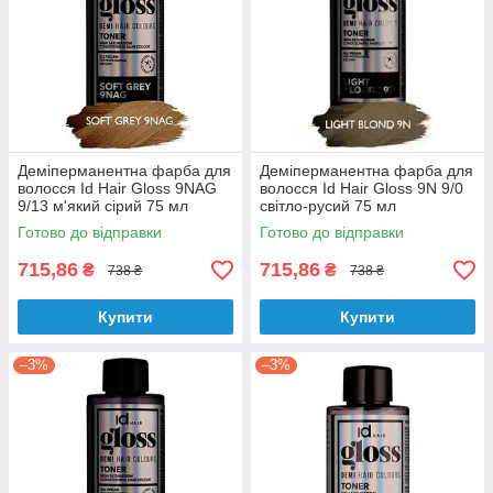
Деміперманентна фарба для
Деміперманентна фарба для
волосся Id Hair Gloss 9NAG
волосся Id Hair Gloss 9N 9/0
9/13 м'який сірий 75 мл
світло-русий 75 мл
Готово до відправки
Готово до відправки
715,86
715,86
₴
₴
738 ₴
738 ₴
Купити
Купити
–3%
–3%