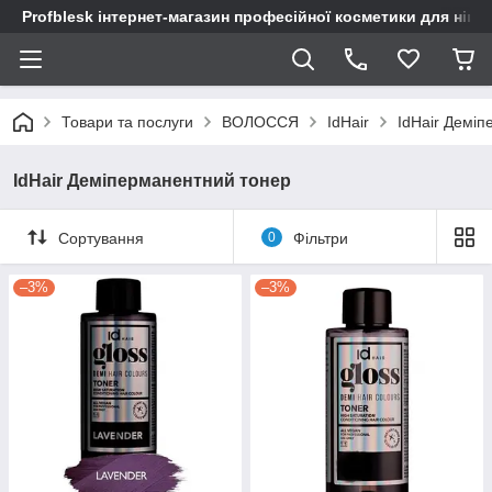
Profblesk інтернет-магазин професійної косметики для нігтів
Товари та послуги
ВОЛОССЯ
IdHair
IdHair Демі
IdHair Деміперманентний тонер
Сортування
0
Фільтри
–3%
–3%