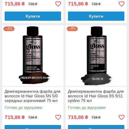
715,86
715,86
₴
₴
738 ₴
738 ₴
Купити
Купити
–3%
–3%
Деміперманентна фарба для
Деміперманентна фарба для
волосся Id Hair Gloss 5N 5/0
волосся Id Hair Gloss 9S 9/11
середньо коричневий 75 мл
срібло 75 мл
Готово до відправки
Готово до відправки
715,86
715,86
₴
₴
738 ₴
738 ₴