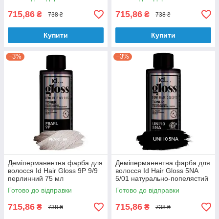
715,86
715,86
₴
₴
738 ₴
738 ₴
Купити
Купити
–3%
–3%
Деміперманентна фарба для
Деміперманентна фарба для
волосся Id Hair Gloss 9P 9/9
волосся Id Hair Gloss 5NA
перлинний 75 мл
5/01 натурально-попелястий
75 мл
Готово до відправки
Готово до відправки
715,86
715,86
₴
₴
738 ₴
738 ₴