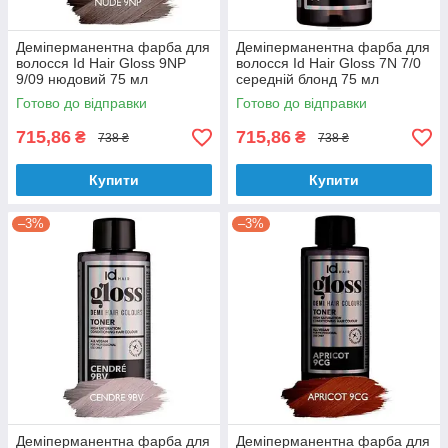
Деміперманентна фарба для
Деміперманентна фарба для
волосся Id Hair Gloss 9NP
волосся Id Hair Gloss 7N 7/0
9/09 нюдовий 75 мл
середній блонд 75 мл
Готово до відправки
Готово до відправки
715,86
715,86
₴
₴
738 ₴
738 ₴
Купити
Купити
–3%
–3%
Деміперманентна фарба для
Деміперманентна фарба для