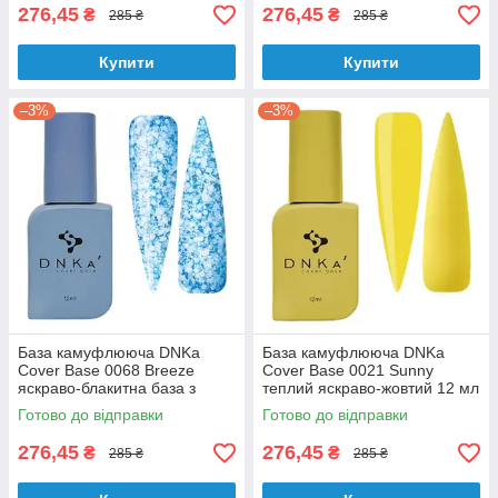
276,45
276,45
₴
₴
285 ₴
285 ₴
Купити
Купити
–3%
–3%
База камуфлююча DNKa
База камуфлююча DNKa
Cover Base 0068 Breeze
Cover Base 0021 Sunny
яскраво-блакитна база з
теплий яскраво-жовтий 12 мл
багатокутниками 12 мл
Готово до відправки
Готово до відправки
276,45
276,45
₴
₴
285 ₴
285 ₴