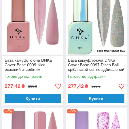
База камуфлююча DNKa
База камуфлююча DNKa
Cover Base 0009 Nice
Cover Base 0097 Disco Ball
рожевий зі срібним
сріблястий світловідбиваючий
шиммером 12 мл
з рожевою поталлю 12 мл
Готово до відправки
Готово до відправки
277,42
277,42
₴
₴
286 ₴
286 ₴
Купити
Купити
–3%
–3%