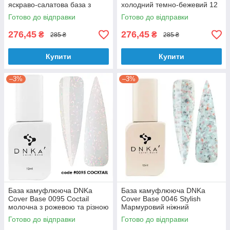
яскраво-салатова база з
холодний темно-бежевий 12
багатокутниками 12 мл
мл
Готово до відправки
Готово до відправки
276,45
276,45
₴
₴
285 ₴
285 ₴
Купити
Купити
–3%
–3%
База камуфлююча DNKa
База камуфлююча DNKa
Cover Base 0095 Coctail
Cover Base 0046 Stylish
молочна з рожевою та різною
Мармуровий ніжний
поталлю 12 мл
блакитно-сірий 12 мл
Готово до відправки
Готово до відправки