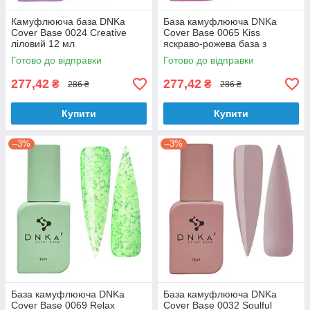
Камуфлююча база DNKa
База камуфлююча DNKa
Cover Base 0024 Сreative
Cover Base 0065 Kiss
ліловий 12 мл
яскраво-рожева база з
багатокутниками 12 мл
Готово до відправки
Готово до відправки
277,42
277,42
₴
₴
286 ₴
286 ₴
Купити
Купити
–3%
–3%
База камуфлююча DNKa
База камуфлююча DNKa
Cover Base 0069 Relax
Cover Base 0032 Soulful