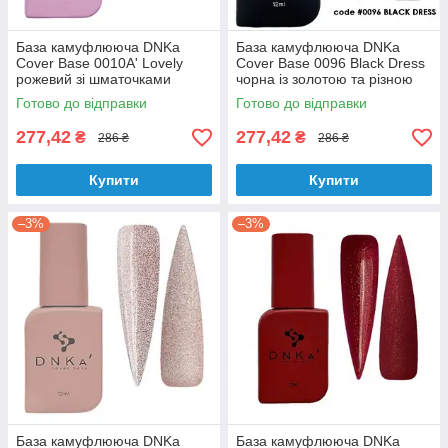
База камуфлююча DNKa
База камуфлююча DNKa
Cover Base 0010A' Lovely
Cover Base 0096 Black Dress
рожевий зі шматочками
чорна із золотою та різною
яскраво-рожевої поталі 12 мл
поталлю 12 мл
Готово до відправки
Готово до відправки
277,42
277,42
₴
₴
286 ₴
286 ₴
Купити
Купити
–3%
–3%
База камуфлююча DNKa
База камуфлююча DNKa