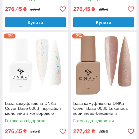
276,45
276,45
₴
₴
285 ₴
285 ₴
Купити
Купити
–3%
–3%
База камуфлююча DNKa
База камуфлююча DNKa
Cover Base 0063 Inspiration
Cover Base 0030 Luxurious
молочний з кольоровою
коричнево-бежевий із
таллю 12 мл
срібним шиммером 12 мл
Готово до відправки
Готово до відправки
276,45
277,42
₴
₴
285 ₴
286 ₴