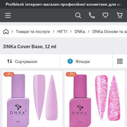
Profblesk інтернет-магазин професійної косметики для нігтів
Товари та послуги
НІГТІ
DNKa
DNKa Основи та з
DNKa Cover Base, 12 ml
Сортування
0
Фільтри
–3%
–3%