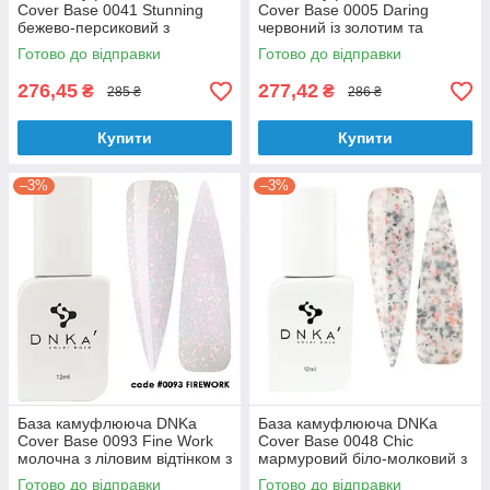
Cover Base 0041 Stunning
Cover Base 0005 Daring
бежево-персиковий з
червоний із золотим та
голографічним шимером 12
червоним шиммером 12 мл
Готово до відправки
Готово до відправки
мл
276,45
277,42
₴
₴
285 ₴
286 ₴
Купити
Купити
–3%
–3%
База камуфлююча DNKa
База камуфлююча DNKa
Cover Base 0093 Fine Work
Cover Base 0048 Chic
молочна з ліловим відтінком з
мармуровий біло-молковий з
рожевою поталлю 12 мл
чорними частинками 12 мл
Готово до відправки
Готово до відправки