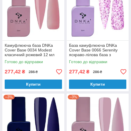
Камуфлююча база DNKa
База камуфлююча DNKa
Cover Base 0034 Modest
Cover Base 0066 Serenity
класичний рожевий 12 мл
яскраво-лілова база з
багатокутниками 12 мл
Готово до відправки
Готово до відправки
277,42
277,42
₴
₴
286 ₴
286 ₴
Купити
Купити
–3%
–3%