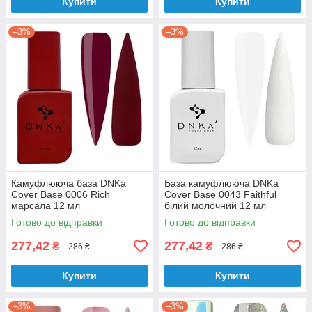
Купити
Купити
–3%
–3%
Камуфлююча база DNKa
База камуфлююча DNKa
Cover Base 0006 Rich
Cover Base 0043 Faithful
марсала 12 мл
білий молочний 12 мл
Готово до відправки
Готово до відправки
277,42
277,42
₴
₴
286 ₴
286 ₴
Купити
Купити
–3%
–3%