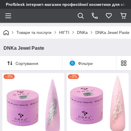
Profblesk інтернет-магазин професійної косметики для нігтів
Товари та послуги
НІГТІ
DNKa
DNKa Jewel Paste
DNKa Jewel Paste
Сортування
0
Фільтри
–3%
–3%