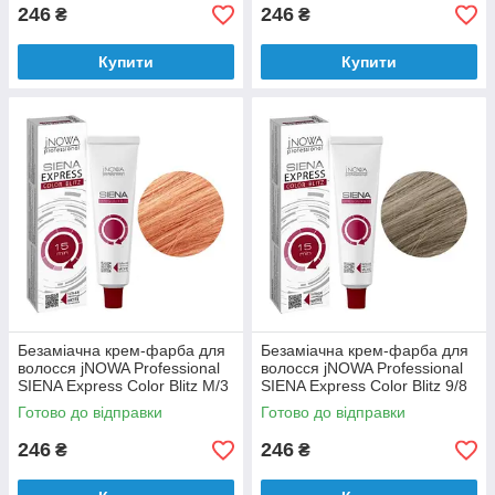
246
246
₴
₴
Купити
Купити
Безаміачна крем-фарба для
Безаміачна крем-фарба для
волосся jNOWA Professional
волосся jNOWA Professional
SIENA Express Color Blitz М/3
SIENA Express Color Blitz 9/8
60 мл
60 мл
Готово до відправки
Готово до відправки
246
246
₴
₴