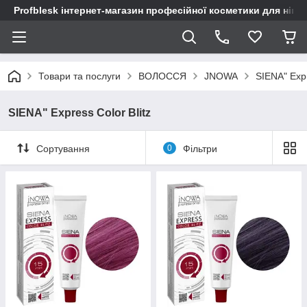
Profblesk інтернет-магазин професійної косметики для нігтів
Товари та послуги
ВОЛОССЯ
JNOWA
SIENA" Expr
SIENA" Express Color Blitz
Сортування
0
Фільтри