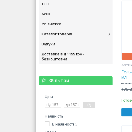
ТОП
Акції
Усі знижки
Каталог товарів
Відгуки
Доставка від 1199 грн -
безкоштовна
Гель-
мл
Фільтри
175 
Ціна
Готов
Наявність
В наявності
5