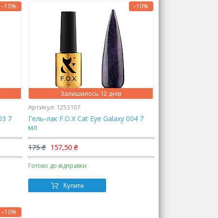
–10%
–10%
Залишилось 12 днів
1253107
03 7
Гель-лак F.O.X Cat Eye Galaxy 004 7
мл
175 ₴
157,50 ₴
Готово до відправки
Купити
–10%