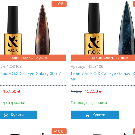
–10%
Залишилось 12 днів
Залишилось 12 днів
1253108
1253106
лак F.O.X Cat Eye Galaxy 005 7
Гель-лак F.O.X Cat Eye Galaxy 0
мл
₴
157,50 ₴
175 ₴
157,50 ₴
о до відправки
Готово до відправки
Купити
Купити
–10%