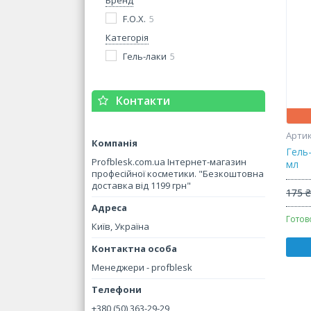
Бренд
F.O.X.
5
Категорія
Гель-лаки
5
Контакти
Гель-
Profblesk.com.ua Інтернет-магазин
мл
професійної косметики. "Безкоштовна
доставка від 1199 грн"
175 
Готов
Київ, Україна
Менеджери - profblesk
+380 (50) 363-29-29