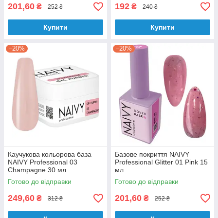
201,60
192
₴
₴
252 ₴
240 ₴
Купити
Купити
–20%
–20%
Каучукова кольорова база
Базове покриття NAIVY
NAIVY Professional 03
Professional Glitter 01 Pink 15
Champagne 30 мл
мл
Готово до відправки
Готово до відправки
249,60
201,60
₴
₴
312 ₴
252 ₴