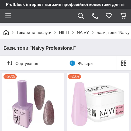
Profblesk інтернет-магазин професійної косметики для нігтів
Товари та послуги
НІГТІ
NAIVY
Бази, топи "Naivy 
Бази, топи "Naivy Professional"
Сортування
0
Фільтри
–20%
–20%