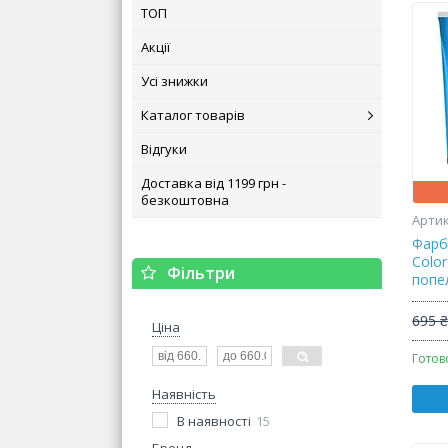
ТОП
Акції
Усі знижки
Каталог товарів
Відгуки
Доставка від 1199 грн -
безкоштовна
Фарб
Color
Фільтри
попе
695 
Ціна
Готов
Наявність
В наявності
15