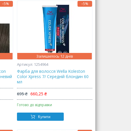
–5%
–5%
Залишилось 12 днів
1254964
ton
Фарба для волосся Wella Koleston
чневий
Color Xpress 7/ Середній блондин 60
мл
695 ₴
660,25 ₴
Готово до відправки
Купити