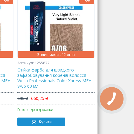
–5%
–5%
Залишилось 12 днів
1255677
Стійка фарба для швидкого
сся
зафарбовування коренів волосся
s ME+
Wella Professionals Color Xpress ME+
9/06 60 мл
695 ₴
660,25 ₴
Готово до відправки
Купити