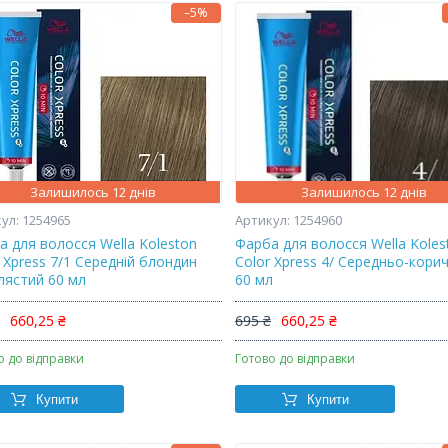
–5%
Залишилось 12 днів
Залишилось 12 днів
1254965
1254960
а для волосся Wella Koleston
Фарба для волосся Wella Koles
 Xpress 7/1 Середній блондин
Color Xpress 4/ Середньо-кори
лястий 60 мл
60 мл
₴
660,25 ₴
695 ₴
660,25 ₴
о до відправки
Готово до відправки
Купити
Купити