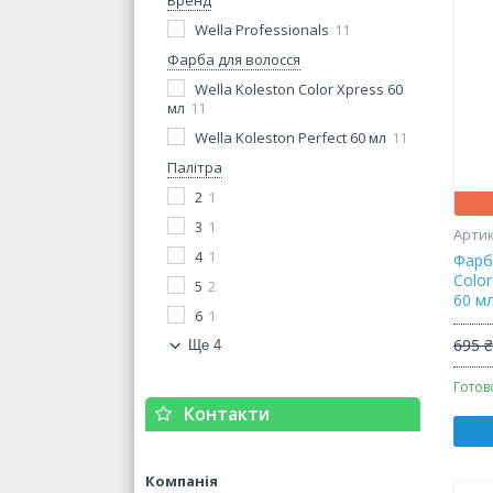
Бренд
Wella Professionals
11
Фарба для волосся
Wella Koleston Color Xpress 60
мл
11
Wella Koleston Perfect 60 мл
11
Палітра
2
1
3
1
4
1
Фарб
Color
5
2
60 м
6
1
695 
Ще 4
Готов
Контакти