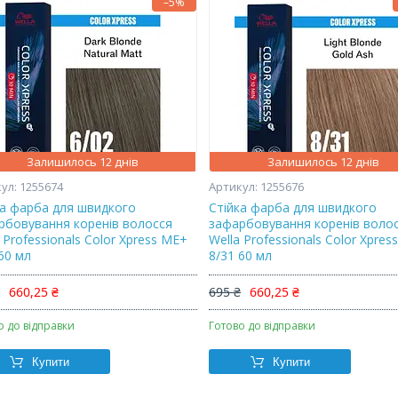
–5%
Залишилось 12 днів
Залишилось 12 днів
1255674
1255676
ка фарба для швидкого
Стійка фарба для швидкого
рбовування коренів волосся
зафарбовування коренів воло
 Professionals Color Xpress ME+
Wella Professionals Color Xpres
60 мл
8/31 60 мл
₴
660,25 ₴
695 ₴
660,25 ₴
о до відправки
Готово до відправки
Купити
Купити