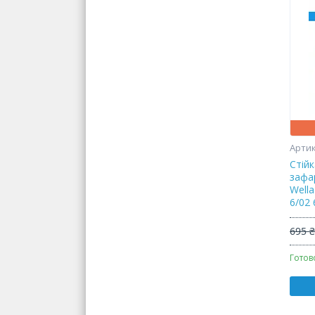
Стій
зафа
Wella
6/02 
695 
Готов