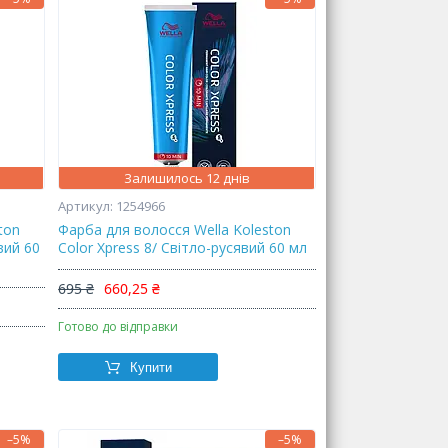
Залишилось 12 днів
1254966
ton
Фарба для волосся Wella Koleston
вий 60
Color Xpress 8/ Світло-русявий 60 мл
695 ₴
660,25 ₴
Готово до відправки
Купити
–5%
–5%