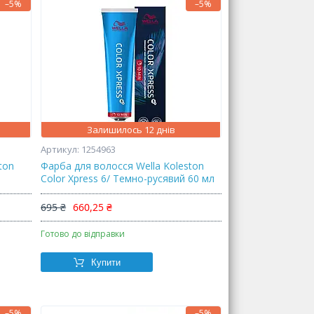
–5%
–5%
Залишилось 12 днів
1254963
ton
Фарба для волосся Wella Koleston
Color Xpress 6/ Темно-русявий 60 мл
695 ₴
660,25 ₴
Готово до відправки
Купити
–5%
–5%