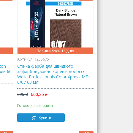
Залишилось 12 днів
1255675
ton
Стійка фарба для швидкого
вий 60
зафарбовування коренів волосся
Wella Professionals Color Xpress ME+
6/07 60 мл
695 ₴
660,25 ₴
Готово до відправки
Купити