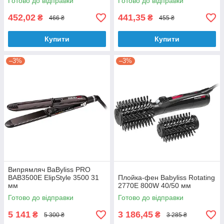
Готово до відправки
Готово до відправки
452,02
441,35
₴
₴
466 ₴
455 ₴
Купити
Купити
–3%
–3%
Випрямляч BaByliss PRO
BAB3500E ElipStyle 3500 31
Плойка-фен Babyliss Rotating
мм
2770E 800W 40/50 мм
Готово до відправки
Готово до відправки
5 141
3 186,45
₴
₴
5 300 ₴
3 285 ₴