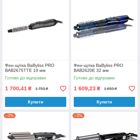
Фен-щітка BaByliss PRO
Фен-щітка BaByliss PRO
BAB2675TTE 19 мм
BAB2620E 32 мм
Готово до відправки
Готово до відправки
1 700,41
1 609,23
₴
₴
1 753 ₴
1 659 ₴
Купити
Купити
–3%
–3%