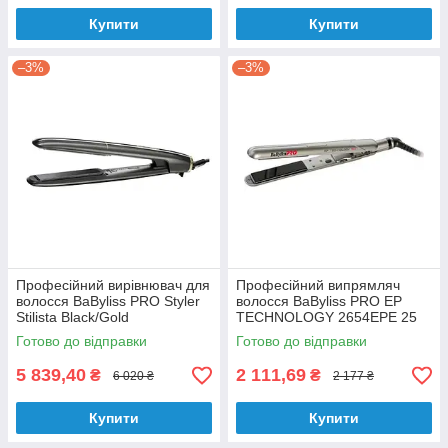
Купити
Купити
–3%
–3%
Професійний вирівнювач для
Професійний випрямляч
волосся BaByliss PRO Styler
волосся BaByliss PRO EP
Stilista Black/Gold
TECHNOLOGY 2654EPE 25
мм
Готово до відправки
Готово до відправки
5 839,40
2 111,69
₴
₴
6 020 ₴
2 177 ₴
Купити
Купити