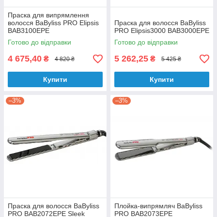
Праска для випрямлення
волосся BaByliss PRO Elipsis
Праска для волосся BaByliss
BAB3100EPE
PRO Elipsis3000 BAB3000EPE
Готово до відправки
Готово до відправки
4 675,40
5 262,25
₴
₴
4 820 ₴
5 425 ₴
Купити
Купити
–3%
–3%
Праска для волосся BaByliss
Плойка-випрямляч BaByliss
PRO BAB2072EPE Sleek
PRO BAB2073EPE