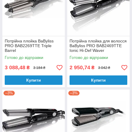
Потрійна плойка BaByliss
Потрійна плойка для волосся
PRO BAB2269TTE Triple
BaByliss PRO BAB2469TTE
Barrel
Ionic Hi-Def Waver
Готово до відправки
Готово до відправки
3 088,48
2 950,74
₴
₴
3 184 ₴
3 042 ₴
Купити
Купити
–3%
–3%