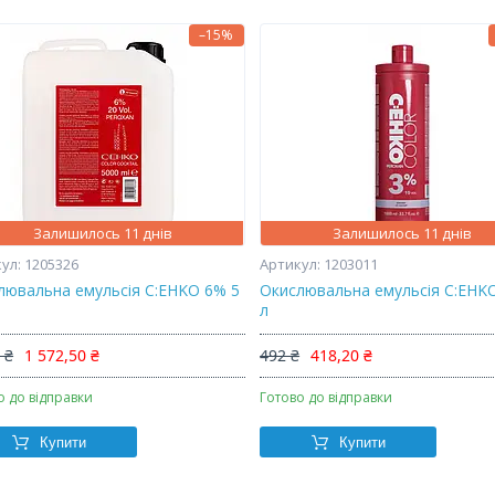
–15%
Залишилось 11 днів
Залишилось 11 днів
1205326
1203011
лювальна емульсія C:EHKO 6% 5
Окислювальна емульсія C:EHK
л
 ₴
1 572,50 ₴
492 ₴
418,20 ₴
о до відправки
Готово до відправки
Купити
Купити