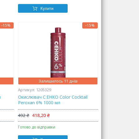
Купити
–15%
–15%
Залишилось 11 днів
1205329
я
Окислювач C:EHKO Color Cocktail
Peroxan 6% 1000 мл
492 ₴
418,20 ₴
Готово до відправки