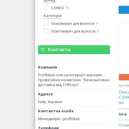
Бренд
C:EHKO
15
Категорія
Окислювач для волосся
9
Освітлювач для волосся
6
Контакти
Profblesk.com.ua Інтернет-магазин
професійної косметики. "Безкоштовна
доставка від 1199 грн"
Окис
C:EHK
Київ, Україна
мл
50 ₴
Менеджери - profblesk
Готов