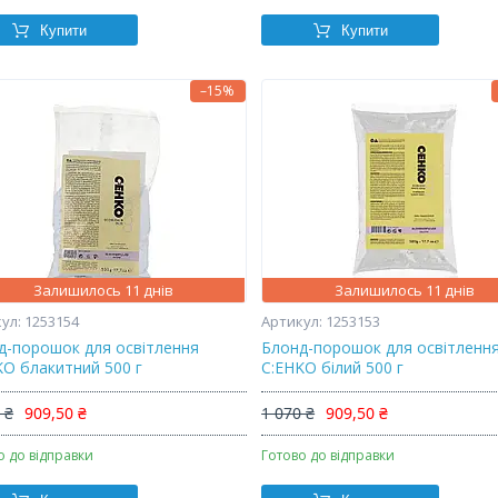
Купити
Купити
–15%
Залишилось 11 днів
Залишилось 11 днів
1253154
1253153
д-порошок для освітлення
Блонд-порошок для освітленн
KO блакитний 500 г
C:EHKO білий 500 г
 ₴
909,50 ₴
1 070 ₴
909,50 ₴
о до відправки
Готово до відправки