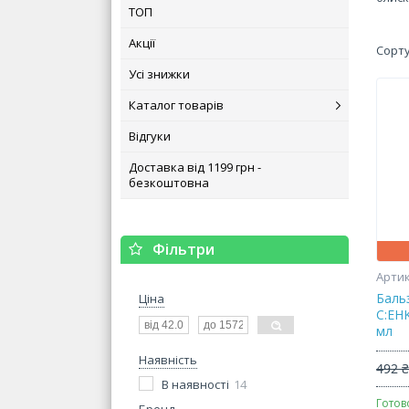
ТОП
Акції
Усі знижки
Каталог товарів
Відгуки
Доставка від 1199 грн -
безкоштовна
Фільтри
Баль
Ціна
C:EHK
мл
Наявність
492 
В наявності
14
Готов