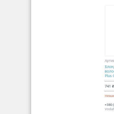
Блон
воло
Plus 
741 
Немає
+380 (
Voda