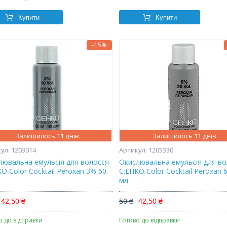
Купити
Купити
–15%
Залишилось 11 днів
Залишилось 11 днів
1203014
1205330
лювальна емульсія для волосся
Окислювальна емульсія для в
O Color Cocktail Peroxan 3% 60
C:EHKO Color Cocktail Peroxan 
мл
42,50 ₴
50 ₴
42,50 ₴
о до відправки
Готово до відправки