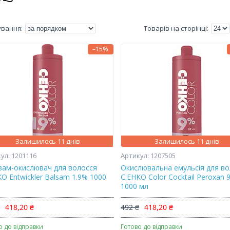
–15%
Залишилось 11 днів
Залишилось 11 днів
1201116
1207505
зам-окислювач для волосся
Окислювальна емульсія для в
O Entwickler Balsam 1.9% 1000
C:EHKO Color Cocktail Peroxan 
1000 мл
₴
418,20 ₴
492 ₴
418,20 ₴
о до відправки
Готово до відправки