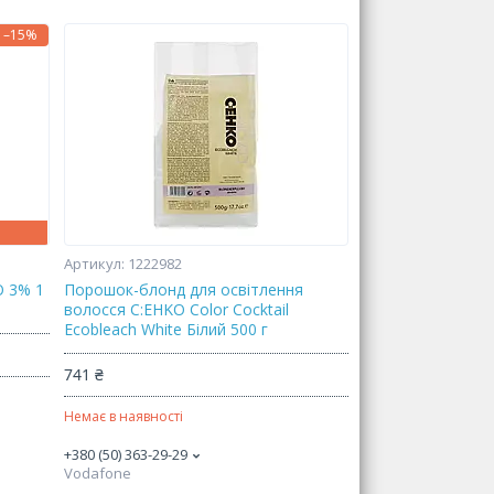
–15%
1222982
O 3% 1
Порошок-блонд для освітлення
волосся C:EHKO Color Cocktail
Ecobleach White Білий 500 г
741 ₴
Немає в наявності
+380 (50) 363-29-29
Vodafone