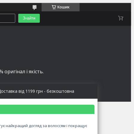
Кошик
Знайти
 оригінал і якість.
Доставка від 1199 грн - безкоштовна
тує найкращий догляд за волоссям і покращує