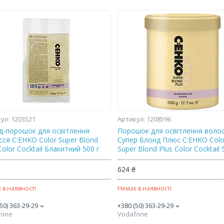
1203521
1208596
д-порошок для освітлення
Порошок для освітлення воло
сся C:EHKO Color Super Blond
Супер Блонд Плюс C:EHKO Colo
Color Cocktail Блакитний 500 г
Super Blond Plus Color Cocktail 
₴
624 ₴
 в наявності
Немає в наявності
50) 363-29-29
+380 (50) 363-29-29
fone
Vodafone