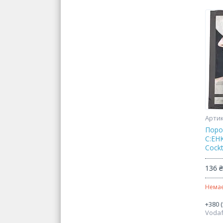
Поро
C:EHK
Cockt
136 
Немає
+380 (
Voda