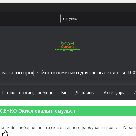
-магазин професійної косметики для нігтів і волосся. 100%
Техніка, ножиці, гребінці
Вії
Депіляція
Аксесуари
C:EHKO Окислювальні емульсії
сіх типів знебарвлення та оксидативного фарбування волосся. Гаран
.