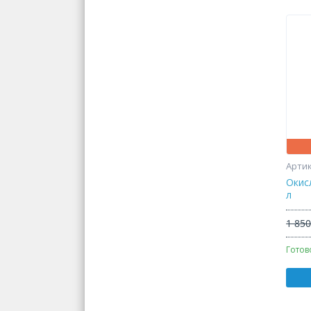
Окис
л
1 850
Готов