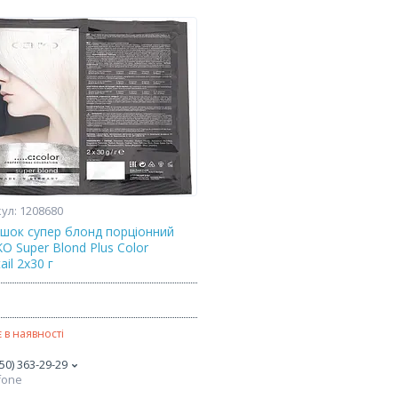
1208680
шок сyпep блонд пopціoнний
O Super Blond Plus Color
ail 2х30 г
₴
 в наявності
50) 363-29-29
fone