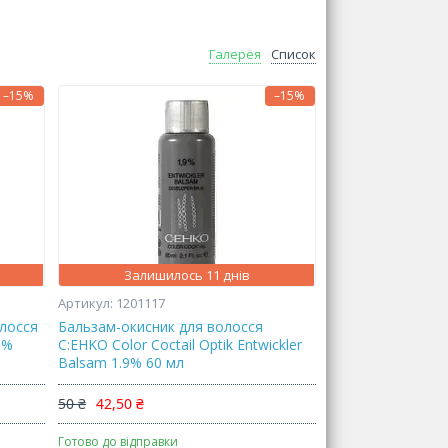
Галерея
Список
–15%
–15%
Залишилось 11 днів
1201117
олосся
Бальзам-окисник для волосся
9%
C:EHKO Color Coctail Optik Entwickler
Balsam 1.9% 60 мл
50 ₴
42,50 ₴
Готово до відправки