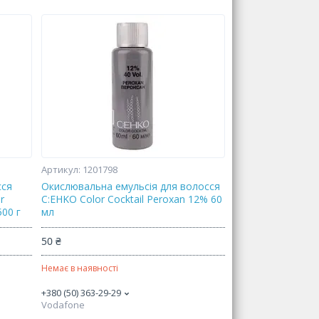
1201798
сся
Окислювальна емульсія для волосся
r
C:EHKO Color Cocktail Peroxan 12% 60
500 г
мл
50 ₴
Немає в наявності
+380 (50) 363-29-29
Vodafone