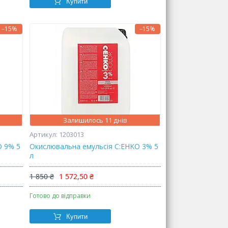
Купити
–15%
–15%
Залишилось 11 днів
1203013
O 9% 5
Окислювальна емульсія C:EHKO 3% 5
л
1 850 ₴
1 572,50 ₴
Готово до відправки
Купити