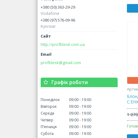
+380 (50) 363-29-29
Vodafone
+380 (97) 576-09-96
Kyivstar
http://profblesk.com.ua
profblesk@gmail.com
Графік роботи
Блон
Понеділок
09:00
19:00
C:EH
Вівторок
09:00
19:00
Середа
09:00
19:00
1 070
Четвер
09:00
19:00
Готов
Пʼятниця
09:00
19:00
Субота
09:00
19:00