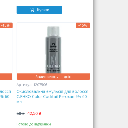
Купити
–15%
–15%
Залишилось 11 днів
1207506
олосся
Окислювальна емульсія для волосся
6% 60
C:EHKO Color Cocktail Peroxan 9% 60
мл
50 ₴
42,50 ₴
Готово до відправки