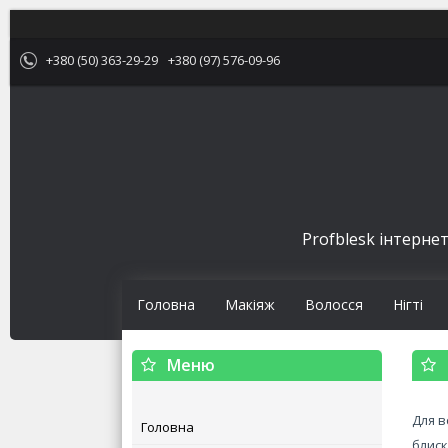
+380 (50) 363-29-29
+380 (97) 576-09-96
Profblesk інтернет
Головна
Макіяж
Волосся
Нігті
Для в
Головна
блиск