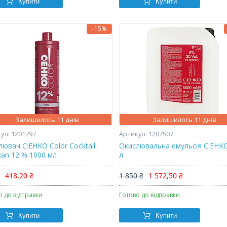
Купити
Купити
–15%
Залишилось 11 днів
Залишилось 11 днів
1201797
1207507
лювач C:EHKO Color Cocktail
Окислювальна емульсія C:EHK
xan 12 % 1000 мл
л
₴
418,20 ₴
1 850 ₴
1 572,50 ₴
о до відправки
Готово до відправки
Купити
Купити