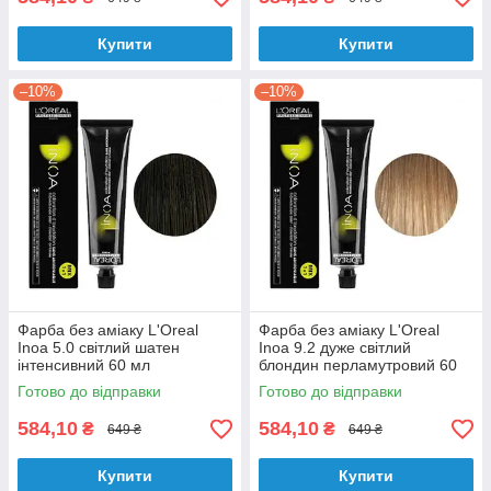
Купити
Купити
–10%
–10%
Фарба без аміаку L'Oreal
Фарба без аміаку L'Oreal
Inoa 5.0 світлий шатен
Inoa 9.2 дуже світлий
інтенсивний 60 мл
блондин перламутровий 60
мл
Готово до відправки
Готово до відправки
584,10
584,10
₴
₴
649 ₴
649 ₴
Купити
Купити