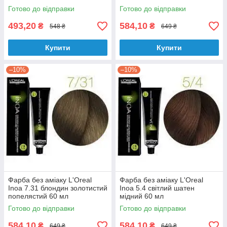
Готово до відправки
Готово до відправки
493,20
584,10
₴
₴
548 ₴
649 ₴
Купити
Купити
–10%
–10%
Фарба без аміаку L'Oreal
Фарба без аміаку L'Oreal
Inoa 7.31 блондин золотистий
Inoa 5.4 світлий шатен
попелястий 60 мл
мідний 60 мл
Готово до відправки
Готово до відправки
584,10
584,10
₴
₴
649 ₴
649 ₴