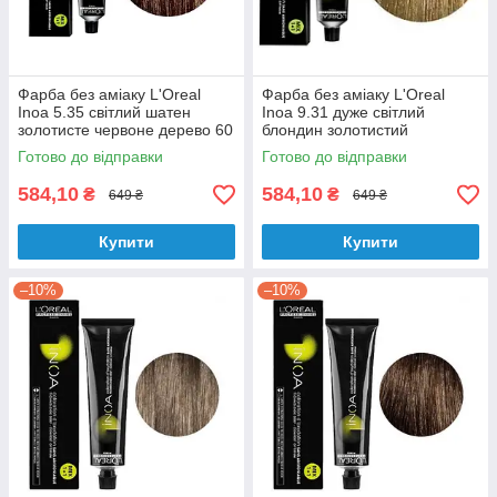
Фарба без аміаку L'Oreal
Фарба без аміаку L'Oreal
Inoa 5.35 світлий шатен
Inoa 9.31 дуже світлий
золотисте червоне дерево 60
блондин золотистий
мл
попелястий 60 мл
Готово до відправки
Готово до відправки
584,10
584,10
₴
₴
649 ₴
649 ₴
Купити
Купити
–10%
–10%