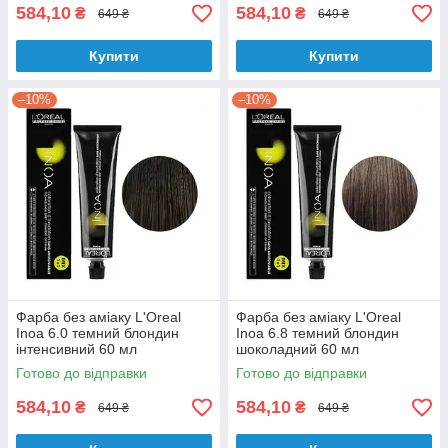
584,10
584,10
₴
₴
649 ₴
649 ₴
Купити
Купити
–10%
–10%
Фарба без аміаку L'Oreal
Фарба без аміаку L'Oreal
Inoa 6.0 темний блондин
Inoa 6.8 темний блондин
інтенсивний 60 мл
шоколадний 60 мл
Готово до відправки
Готово до відправки
584,10
584,10
₴
₴
649 ₴
649 ₴