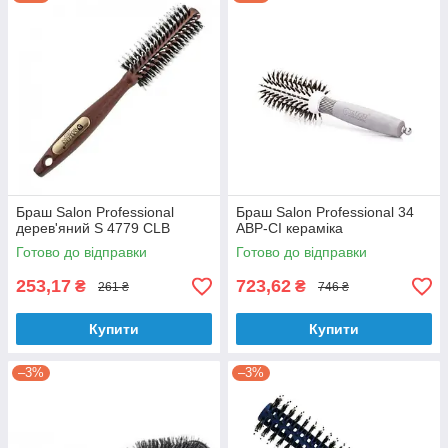
Браш Salon Professional
Браш Salon Professional 34
дерев'яний S 4779 CLB
ABP-CI кераміка
Готово до відправки
Готово до відправки
253,17
723,62
₴
₴
261 ₴
746 ₴
Купити
Купити
–3%
–3%