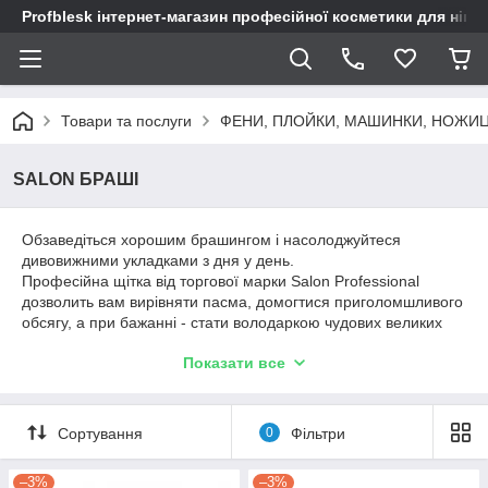
Profblesk інтернет-магазин професійної косметики для нігтів
Товари та послуги
ФЕНИ, ПЛОЙКИ, МАШИНКИ, НОЖИ
SALON БРАШІ
Обзаведіться хорошим брашингом і насолоджуйтеся
дивовижними укладками з дня у день.
Професійна щітка від торгової марки Salon Professional
дозволить вам вирівняти пасма, домогтися приголомшливого
обсягу, а при бажанні - стати володаркою чудових великих
локонів.
Показати все
Брашинг Ceramic Ion Thermal Brush Nog Gold Series - це
відмінний інструмент для домашнього користування, який
дозволить вам відчути себе справжнім стилістом.
В парі з феном аксесуар чудово витягає пасма, не
Сортування
0
Фільтри
дозволяючи їм магнититься, дарує вам бездоганну укладання
та чудовий настрій!
–3%
–3%