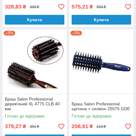
328,83
575,21
₴
₴
339 ₴
593 ₴
Купити
Купити
–3%
–3%
Браш Salon Professional
дерев'яний XL 4775 CLB 40
Браш Salon Professional
мм
щетина + силікон 25075 GDE
Готово до відправки
Готово до відправки
379,27
206,61
₴
₴
391 ₴
213 ₴