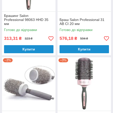
Брашинг Salon
Professional 98063 HHD 35
Браш Salon Professional 31
мм
AB CI 20 мм
Готово до відправки
Готово до відправки
313,31
576,18
₴
₴
323 ₴
594 ₴
Купити
Купити
–3%
–3%