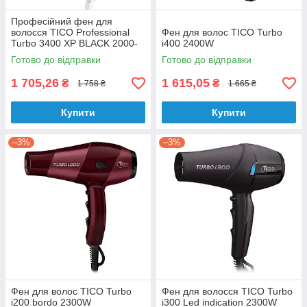
Професійний фен для
волосся TICO Professional
Фен для волос TICO Turbo
Turbo 3400 XP BLACK 2000-
i400 2400W
2200 W
Готово до відправки
Готово до відправки
1 705,26
1 615,05
₴
₴
1 758 ₴
1 665 ₴
Купити
Купити
–3%
–3%
Фен для волос TICO Turbo
Фен для волосся TICO Turbo
i200 bordo 2300W
i300 Led indication 2300W