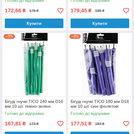
Готово до відправки
Готово до відправки
172,66
179,45
₴
₴
178 ₴
185 ₴
Купити
Купити
–3%
–3%
Бігуді гнучкі TICO 240 мм D16
Бігуді гнучкі TICO 180 мм D18
мм 10 шт. темно-зелені
мм 10 шт. сині фіолетові
Готово до відправки
Готово до відправки
167,81
177,51
₴
₴
173 ₴
183 ₴