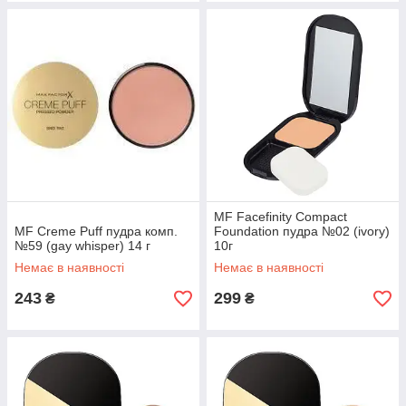
MF Facefinity Compact
MF Creme Puff пудра комп.
Foundation пудра №02 (ivory)
№59 (gay whisper) 14 г
10г
Немає в наявності
Немає в наявності
243
299
₴
₴