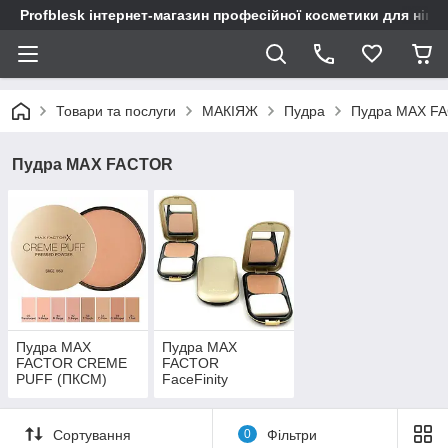
Profblesk інтернет-магазин професійної косметики для нігтів
Товари та послуги
МАКІЯЖ
Пудра
Пудра MAX F
Пудра MAX FACTOR
Пудра MAX
Пудра MAX
FACTOR CREME
FACTOR
PUFF (ПКСМ)
FaceFinity
Compact
Foundation
(ПКСМ)
Сортування
0
Фільтри