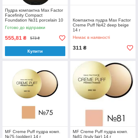
Пудра компактна Max Factor
Facefinity Compact
Foundation №31 porcelain 10
Компактна пудра Max Factor
г
Creme Puff №42 deep beige
Готово до відправки
14 г
555,81
Немає в наявності
₴
573 ₴
311
₴
Купити
MF Creme Puff пудра комп.
MF Creme Puff пудра комп.
№75 (golden) 14 г
№81 (truly fair) 14 г