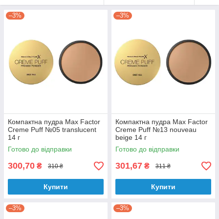
–3%
–3%
Компактна пудра Max Factor
Компактна пудра Max Factor
Creme Puff №05 translucent
Creme Puff №13 nouveau
14 г
beige 14 г
Готово до відправки
Готово до відправки
300,70
301,67
₴
₴
310 ₴
311 ₴
Купити
Купити
–3%
–3%