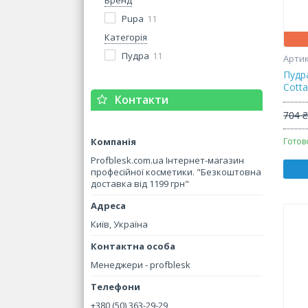
Бренд
Pupa
11
Категорія
Пудра
11
Пудра
Cotta
Контакти
704 
Готов
Profblesk.com.ua Інтернет-магазин
професійної косметики. "Безкоштовна
доставка від 1199 грн"
Київ, Україна
Менеджери - profblesk
+380 (50) 363-29-29