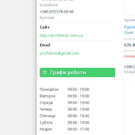
Vodafone
+380 (97) 576-09-96
Kyivstar
Рум'я
Over
http://profblesk.com.ua
636 
profblesk@gmail.com
Немає
+380 (
Графік роботи
Voda
Понеділок
09:00
19:00
Вівторок
09:00
19:00
Середа
09:00
19:00
Четвер
09:00
19:00
Пʼятниця
09:00
19:00
Субота
09:00
19:00
Неділя
09:00
17:00