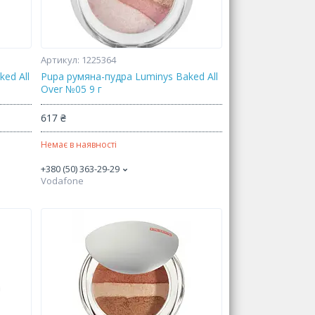
1225364
ed All
Pupa румяна-пудра Luminys Baked All
Over №05 9 г
617 ₴
Немає в наявності
+380 (50) 363-29-29
Vodafone