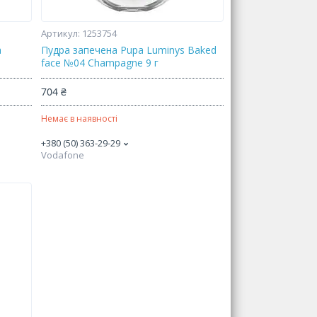
1253754
a
Пудра запечена Pupa Luminys Baked
face №04 Champagne 9 г
704 ₴
Немає в наявності
+380 (50) 363-29-29
Vodafone