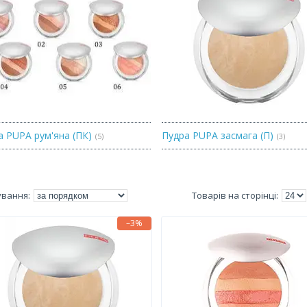
а PUPA рум'яна (ПК)
Пудра PUPA засмага (П)
5
3
–3%