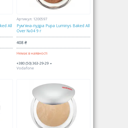
1200597
ed All
Рум'яна-пудра Pupa Luminys Baked All
Over №04 9 г
408 ₴
Немає в наявності
+380 (50) 363-29-29
Vodafone