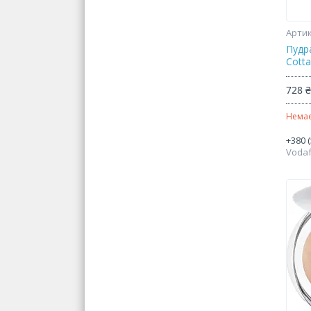
Пудра
Cotta
728 
Немає
+380 (
Voda