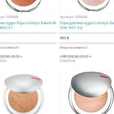
1200368
1200268
на-пудра Pupa Luminys Baked All
Pupa рум'яна-пудра Luminys Bak
 №02 9 г
Over №01 9 р
₴
493 ₴
 в наявності
Немає в наявності
50) 363-29-29
+380 (50) 363-29-29
fone
Vodafone