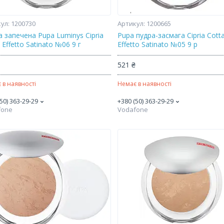
1200730
1200665
 запечена Pupa Luminys Cipria
Pupa пудра-засмага Cipria Cott
 Effetto Satinato №06 9 г
Effetto Satinato №05 9 р
₴
521 ₴
 в наявності
Немає в наявності
50) 363-29-29
+380 (50) 363-29-29
fone
Vodafone