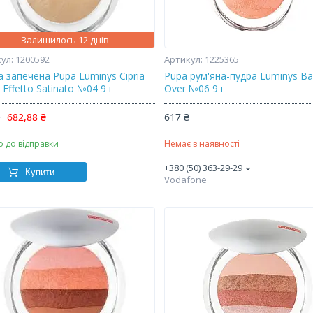
Залишилось 12 днів
1200592
1225365
 запечена Pupa Luminys Cipria
Pupa рум'яна-пудра Luminys Bak
 Effetto Satinato №04 9 г
Over №06 9 г
₴
682,88 ₴
617 ₴
о до відправки
Немає в наявності
+380 (50) 363-29-29
Купити
Vodafone