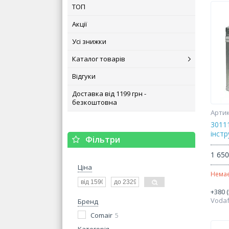
ТОП
Акції
Усі знижки
Каталог товарів
Відгуки
Доставка від 1199 грн -
безкоштовна
3011
інст
Фільтри
1 650
Ціна
Немає
+380 (
Voda
Бренд
Comair
5