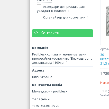
Категорія
Аксесуари до приладів для
укладання волосся
1
Органайзер для косметики
4
Контакти
Profblesk.com.ua Інтернет-магазин
3011
професійної косметики. "Безкоштовна
інстр
доставка від 1199 грн"
21,5 
1 730
Київ, Україна
Немає
+380 (
Менеджери - profblesk
Voda
+380 (50) 363-29-29