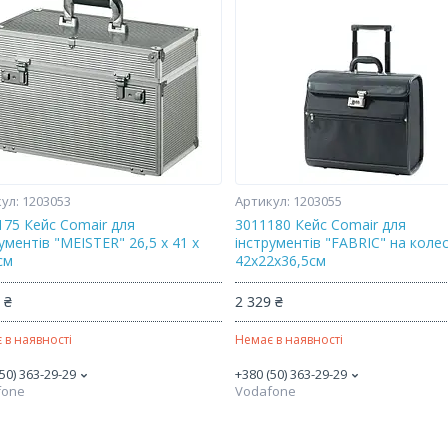
1203053
1203055
175 Кейс Comair для
3011180 Кейс Comair для
ументів "MEISTER" 26,5 x 41 x
інструментів "FABRIC" на коле
см
42х22х36,5см
 ₴
2 329 ₴
 в наявності
Немає в наявності
50) 363-29-29
+380 (50) 363-29-29
fone
Vodafone