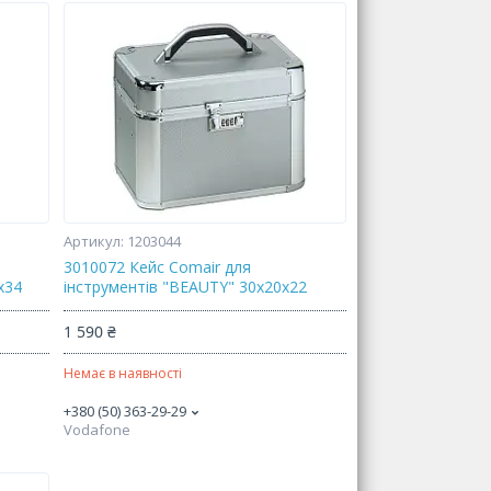
1203044
3010072 Кейс Comair для
х34
інструментів "BEAUTY" 30х20х22
1 590 ₴
Немає в наявності
+380 (50) 363-29-29
Vodafone