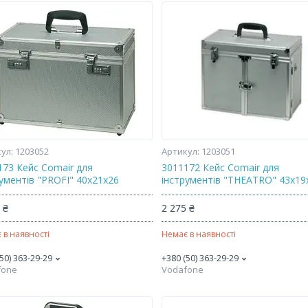
1203052
1203051
173 Кейс Comair для
3011172 Кейс Comair для
рументів "PROFI" 40х21х26
інструментів "THEATRO" 43х19
 ₴
2 275 ₴
 в наявності
Немає в наявності
50) 363-29-29
+380 (50) 363-29-29
fone
Vodafone