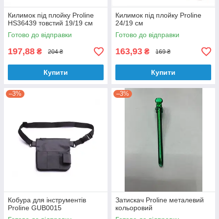
Килимок під плойку Proline
Килимок під плойку Proline
HS36439 товстий 19/19 см
24/19 см
Готово до відправки
Готово до відправки
197,88
163,93
₴
₴
204 ₴
169 ₴
Купити
Купити
–3%
–3%
Кобура для інструментів
Затискач Proline металевий
Proline GUB0015
кольоровий