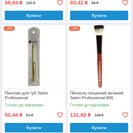
98,94
83,42
₴
₴
102 ₴
86 ₴
Купити
Купити
–3%
–3%
Пензлик для губ Salon
Пензель скошений великий
Professional
Salon Professional 806
Готово до відправки
Готово до відправки
50,44
131,92
₴
₴
52 ₴
136 ₴
Купити
Купити