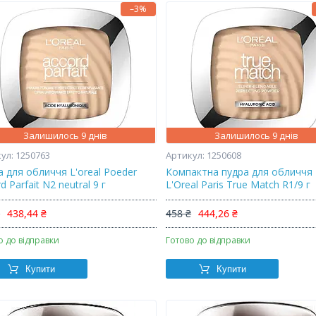
–3%
Залишилось 9 днів
Залишилось 9 днів
1250763
1250608
а для обличчя L'oreal Poeder
Компактна пудра для обличчя
d Parfait N2 neutral 9 г
L'Oreal Paris True Match R1/9 г
₴
438,44 ₴
458 ₴
444,26 ₴
о до відправки
Готово до відправки
Купити
Купити