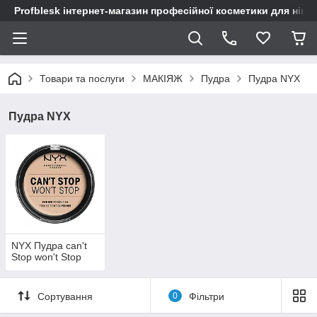
Profblesk інтернет-магазин професійної косметики для нігтів
Товари та послуги
МАКІЯЖ
Пудра
Пудра NYX
Пудра NYX
NYX Пудра can't
Stop won't Stop
Сортування
0
Фільтри