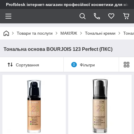
Profblesk інтернет-магазин професійної косметики для нігтів
Товари та послуги
МАКІЯЖ
Тональні креми
Тона
Тональна основа BOURJOIS 123 Perfect (ПКС)
Сортування
0
Фільтри