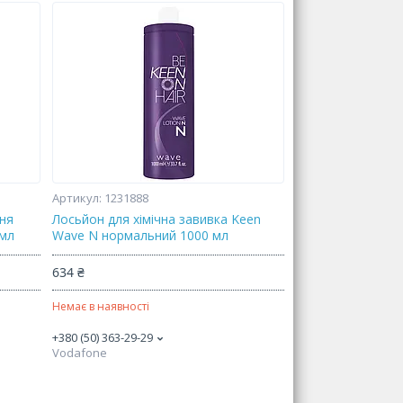
1231888
ння
Лосьйон для хімічна завивка Keen
 мл
Wave N нормальний 1000 мл
634 ₴
Немає в наявності
+380 (50) 363-29-29
Vodafone