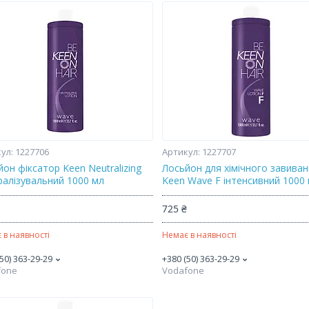
1227706
1227707
он фіксатор Keen Neutralizing
Лосьйон для хімічного завива
ралізувальний 1000 мл
Keen Wave F інтенсивний 1000
₴
725 ₴
 в наявності
Немає в наявності
50) 363-29-29
+380 (50) 363-29-29
fone
Vodafone