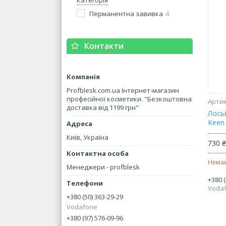
Категорія
Перманентна завивка
4
Контакти
Profblesk.com.ua Інтернет-магазин
професійної косметики. "Безкоштовна
доставка від 1199 грн"
Лось
Keen
Київ, Україна
730 
Немає
Менеджери - profblesk
+380 (
Voda
+380 (50) 363-29-29
Vodafone
+380 (97) 576-09-96