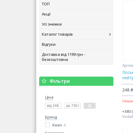
ТОП
Акції
Усі знижки
Каталог товарів
Відгуки
Доставка від 1199 грн -
безкоштовна
Лосьй
нейт
Фільтри
248 
Ціна
Немає
+380 (
Voda
Бренд
Keen
4