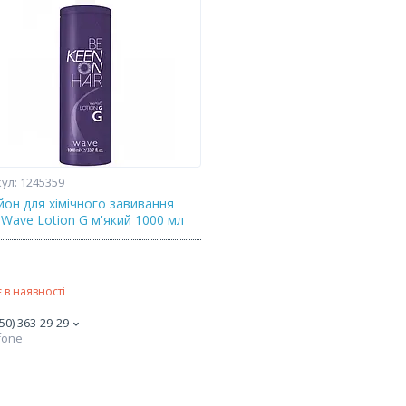
1245359
йон для хімічного завивання
 Wave Lotion G м'який 1000 мл
₴
 в наявності
50) 363-29-29
fone