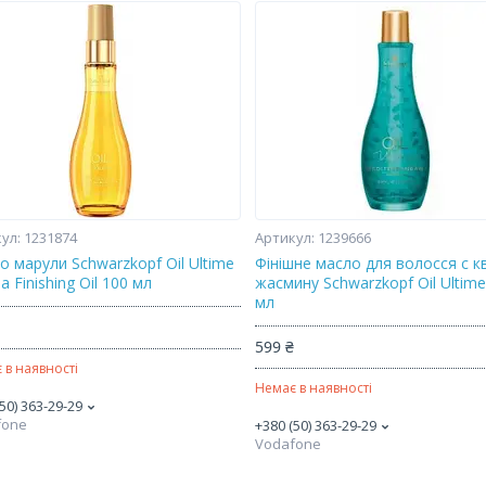
1231874
1239666
о марули Schwarzkopf Oil Ultime
Фінішне масло для волосся c к
a Finishing Oil 100 мл
жасмину Schwarzkopf Oil Ultime
мл
₴
599 ₴
 в наявності
Немає в наявності
50) 363-29-29
fone
+380 (50) 363-29-29
Vodafone