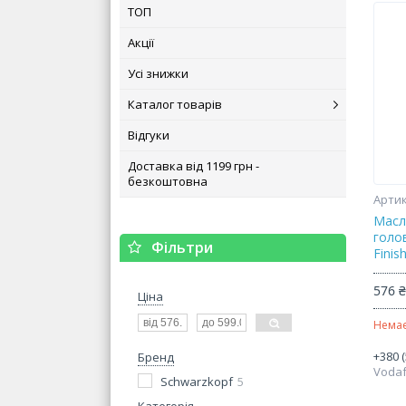
ТОП
Акції
Усі знижки
Каталог товарів
Відгуки
Доставка від 1199 грн -
безкоштовна
Масл
голов
Фільтри
Finis
576 
Ціна
Немає
+380 (
Бренд
Voda
Schwarzkopf
5