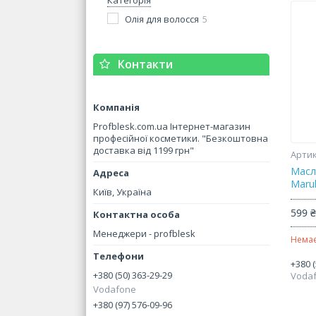
Категорія
Олія для волосся
5
Контакти
Profblesk.com.ua Інтернет-магазин
професійної косметики. "Безкоштовна
доставка від 1199 грн"
Масл
Marul
Київ, Україна
599 
Менеджери - profblesk
Немає
+380 (
+380 (50) 363-29-29
Voda
Vodafone
+380 (97) 576-09-96