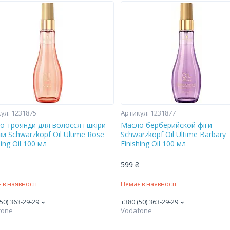
1231875
1231877
о троянди для волосся і шкіри
Масло берберийской фіги
и Schwarzkopf Oil Ultime Rose
Schwarzkopf Oil Ultime Barbary
hing Oil 100 мл
Finishing Oil 100 мл
₴
599 ₴
 в наявності
Немає в наявності
50) 363-29-29
+380 (50) 363-29-29
fone
Vodafone