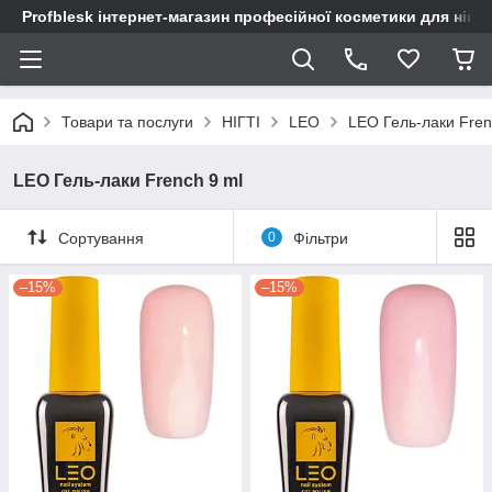
Profblesk інтернет-магазин професійної косметики для нігтів
Товари та послуги
НІГТІ
LEO
LEO Гель-лаки Fren
LEO Гель-лаки French 9 ml
Сортування
0
Фільтри
–15%
–15%