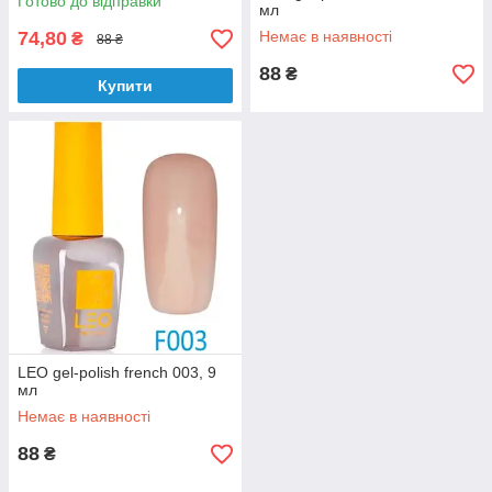
Готово до відправки
мл
74,80
Немає в наявності
₴
88 ₴
88
₴
Купити
LEO gel-polish french 003, 9
мл
Немає в наявності
88
₴