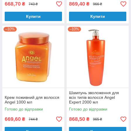
668,70
869,40
₴
₴
743 ₴
966 ₴
Купити
Купити
–10%
–10%
Шампунь зволоження для
Крем поживний для волосся
всіх типів волосся Angel
Angel 1000 мл
Expert 2000 мл
Готово до відправки
Готово до відправки
669,60
868,50
₴
₴
744 ₴
965 ₴