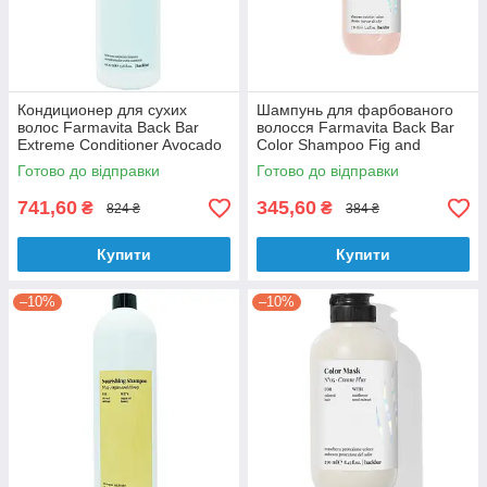
Кондиционер для сухих
Шампунь для фарбованого
волос Farmavita Back Bar
волосся Farmavita Back Bar
Extreme Conditioner Avocado
Color Shampoo Fig and
and Wheat №6 1000 мл
Almond No1 250 мл
Готово до відправки
Готово до відправки
741,60
345,60
₴
₴
824 ₴
384 ₴
Купити
Купити
–10%
–10%