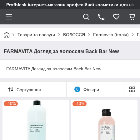
Profblesk інтернет-магазин професійної косметики для нігтів
Товари та послуги
ВОЛОССЯ
Farmavita (італія)
F
FARMAVITA Догляд за волоссям Back Bar New
FARMAVITA Догляд за волоссям Back Bar New
Сортування
0
Фільтри
–10%
–10%