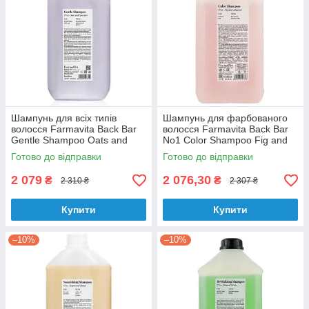
Шампунь для всіх типів
Шампунь для фарбованого
волосся Farmavita Back Bar
волосся Farmavita Back Bar
Gentle Shampoo Oats and
No1 Color Shampoo Fig and
Lavender № 3 5000 мл
Almond 5000 мл
Готово до відправки
Готово до відправки
2 079
2 076,30
₴
₴
2 310 ₴
2 307 ₴
Купити
Купити
–10%
–10%