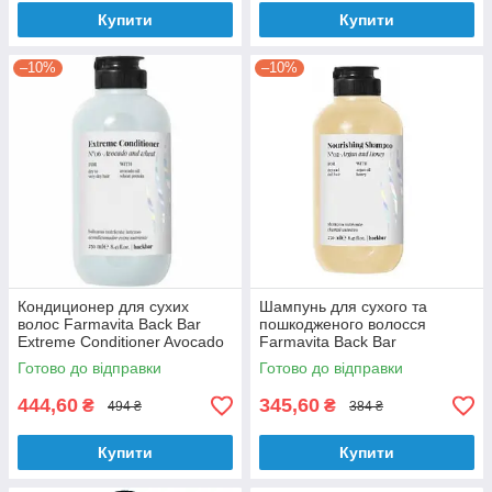
Купити
Купити
–10%
–10%
Кондиционер для сухих
Шампунь для сухого та
волос Farmavita Back Bar
пошкодженого волосся
Extreme Conditioner Avocado
Farmavita Back Bar
and Wheat №6 250 мл
Nourishing Shampoo Argan
Готово до відправки
Готово до відправки
and Honey No2 250 мл
444,60
345,60
₴
₴
494 ₴
384 ₴
Купити
Купити