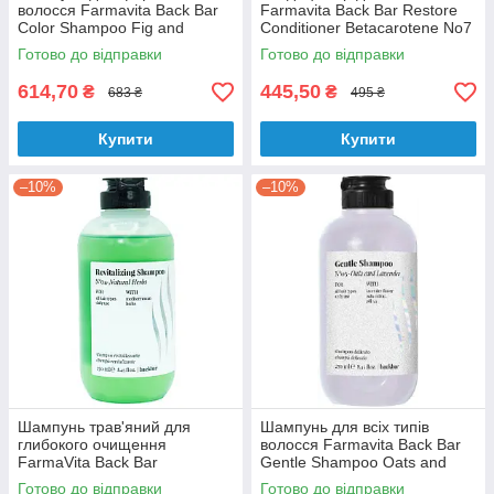
волосся Farmavita Back Bar
Farmavita Back Bar Restore
Color Shampoo Fig and
Conditioner Betacarotene No7
Almond No 1000 мл
250 мл
Готово до відправки
Готово до відправки
614,70
445,50
₴
₴
683 ₴
495 ₴
Купити
Купити
–10%
–10%
Шампунь трав'яний для
Шампунь для всіх типів
глибокого очищення
волосся Farmavita Back Bar
FarmaVita Back Bar
Gentle Shampoo Oats and
Revitalizing Shampoo No04
Lavender No 3 250 мл
Готово до відправки
Готово до відправки