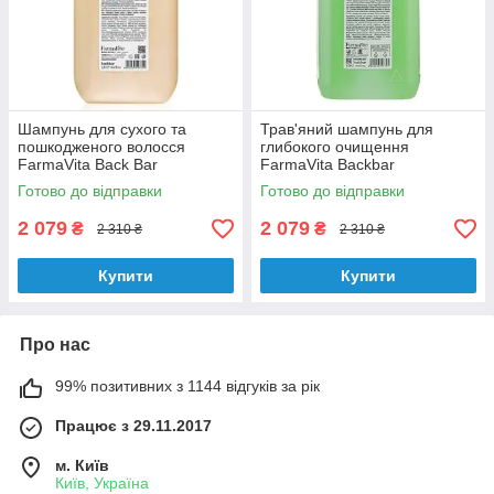
Шампунь для сухого та
Трав'яний шампунь для
пошкодженого волосся
глибокого очищення
FarmaVita Back Bar
FarmaVita Backbar
Nourishing Shampoo N°02
Revitalizing Shampoo №04
Готово до відправки
Готово до відправки
Argan and Honey 5000 мл
Natural Herbs 5000 мл
2 079
2 079
₴
₴
2 310 ₴
2 310 ₴
Купити
Купити
Про нас
99% позитивних з 1144 відгуків за рік
Працює з 29.11.2017
м. Київ
Київ, Україна