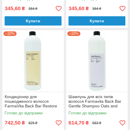
250 мл
345,60
345,60
₴
₴
384 ₴
384 ₴
Купити
Купити
–10%
–10%
Кондиціонер для
Шампунь для всіх типів
пошкодженого волосся
волосся Farmavita Back Bar
FarmaVita Back Bar Restore
Gentle Shampoo Oats and
Conditioner Betacarotene No7
Lavender No 3 1000 мл
Готово до відправки
Готово до відправки
1000 мл
742,50
614,70
₴
₴
825 ₴
683 ₴