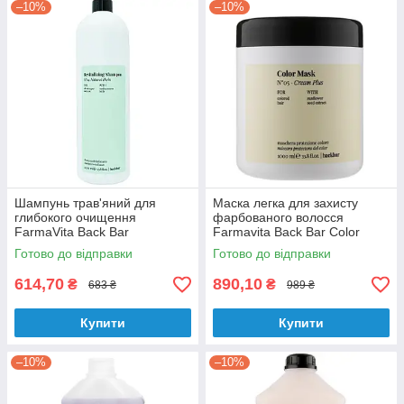
–10%
–10%
Шампунь трав'яний для
Маска легка для захисту
глибокого очищення
фарбованого волосся
FarmaVita Back Bar
Farmavita Back Bar Color
Revitalizing Shampoo No4
Mask Cream Plus No 5 1000
Готово до відправки
Готово до відправки
1000 мл
мл
614,70
890,10
₴
₴
683 ₴
989 ₴
Купити
Купити
–10%
–10%