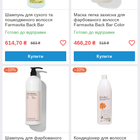
Шампунь для сухого та
Маска легка захисна для
пошкодженого волосся
фарбованого волосся
Farmavita Back Bar
Farmavita Back Bar Color
Nourishing Shampoo Argan
Mask Cream Plus No5 250 мл
Готово до відправки
Готово до відправки
and Honey No 2 1000 мл
614,70
466,20
₴
₴
683 ₴
518 ₴
Купити
Купити
–10%
–10%
Шампунь для фарбованого
Кондиціонер для волосся