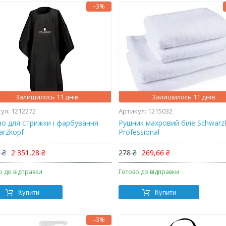
–3%
Залишилось 11 днів
Залишилось 11 днів
1212272
1215032
но для стрижки і фарбування
Рушник махровий біле Schwarz
arzkopf
Professional
 ₴
2 351,28 ₴
278 ₴
269,66 ₴
о до відправки
Готово до відправки
Купити
Купити
–3%