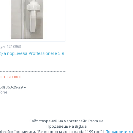
1213963
ка поршнева Proffessionelle 5 л
 в наявності
50) 363-29-29
fone
Prom.ua
Сайт створений на маркетплейсі
Продавець на Bigl.ua
Profblesk.com.ua Інтернет-магазин професійної косметики. "Безкоштовна доставка від 1199 грн" |
Поскаржитися 