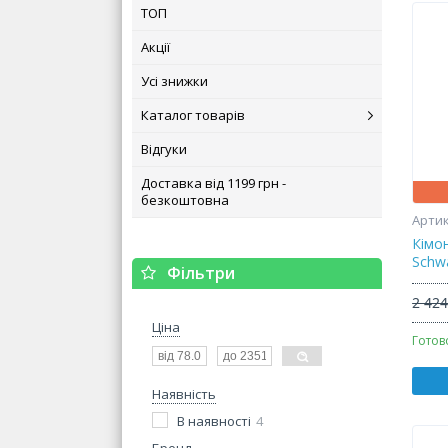
ТОП
Акції
Усі знижки
Каталог товарів
Відгуки
Доставка від 1199 грн -
безкоштовна
Кімо
Schw
Фільтри
2 424
Ціна
Готов
Наявність
В наявності
4