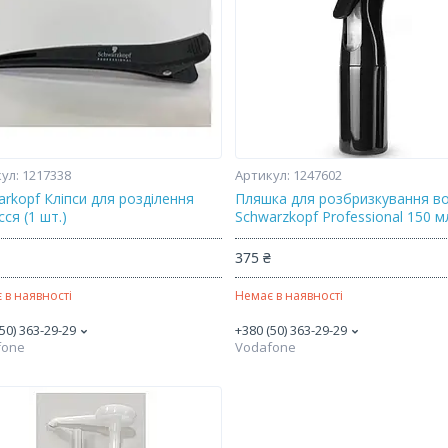
1217338
1247602
arkopf Кліпси для розділення
Пляшка для розбризкування в
ся (1 шт.)
Schwarzkopf Professional 150 м
375 ₴
 в наявності
Немає в наявності
50) 363-29-29
+380 (50) 363-29-29
fone
Vodafone