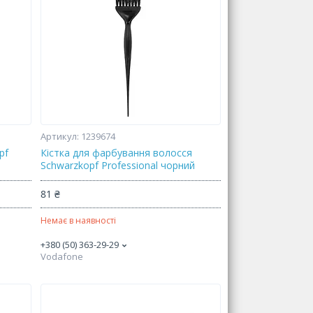
1239674
pf
Кістка для фарбування волосся
Schwarzkopf Professional чорний
81 ₴
Немає в наявності
+380 (50) 363-29-29
Vodafone