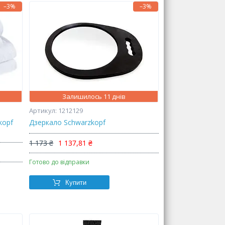
–3%
–3%
Залишилось 11 днів
1212129
kopf
Дзеркало Schwarzkopf
1 173 ₴
1 137,81 ₴
Готово до відправки
Купити