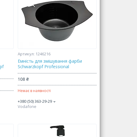
1246216
Емність для змішування фарби
pf
Schwarzkopf Professional
108 ₴
Немає в наявності
+380 (50) 363-29-29
Vodafone