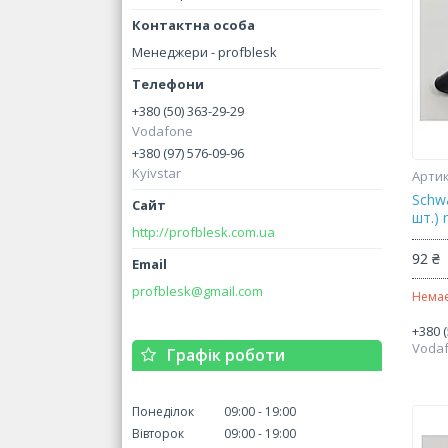
Менеджери - profblesk
+380 (50) 363-29-29
Vodafone
+380 (97) 576-09-96
Kyivstar
Schwa
шт.)
http://profblesk.com.ua
92 ₴
profblesk@gmail.com
Немає
+380 (
Voda
Графік роботи
Понеділок
09:00
19:00
Вівторок
09:00
19:00