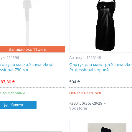
Залишилось 11 днів
1213961
1216148
тор для маски Schwarzkopf
Фартук для майстра Schwarzko
ssional 750 мл
Professional чорний
87,30 ₴
504 ₴
о до відправки
Немає в наявності
+380 (50) 363-29-29
Купити
Vodafone