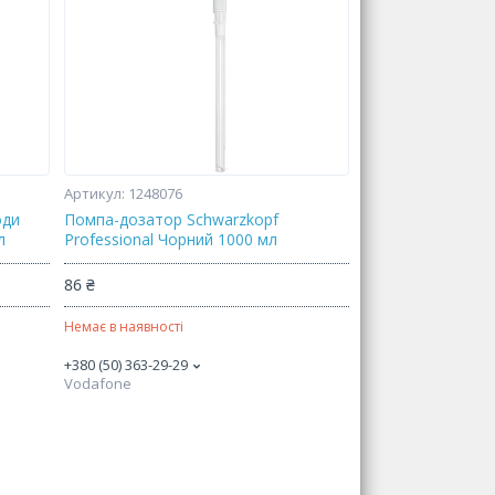
1248076
оди
Помпа-дозатор Schwarzkopf
л
Professional Чорний 1000 мл
86 ₴
Немає в наявності
+380 (50) 363-29-29
Vodafone