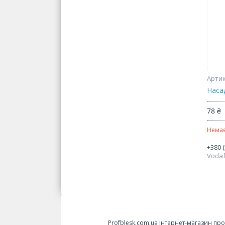
Насад
78 ₴
Немає
+380 (
Voda