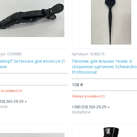
1239685
1246215
rkopf Затискачі для волосся (1
Пензлик для вільних технік зі
 new
скошеною щитиною Schwarzko
Professional
108 ₴
 в наявності
Немає в наявності
50) 363-29-29
fone
+380 (50) 363-29-29
Vodafone