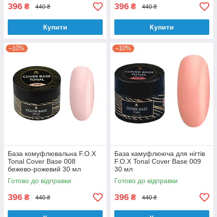
396
396
₴
₴
440 ₴
440 ₴
Купити
Купити
–10%
–10%
База комуфлювальна F.O.X
База камуфлююча для нігтів
Tonal Cover Base 008
F.O.X Tonal Cover Base 009
бежево-рожевий 30 мл
30 мл
Готово до відправки
Готово до відправки
396
396
₴
₴
440 ₴
440 ₴