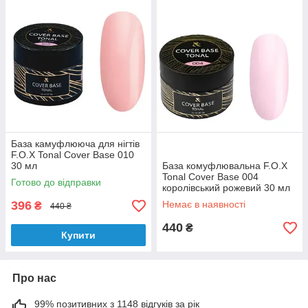
База камуфлююча для нігтів
F.O.X Tonal Cover Base 010
30 мл
База комуфлювальна F.O.X
Tonal Cover Base 004
Готово до відправки
королівський рожевий 30 мл
396
Немає в наявності
₴
440 ₴
440
₴
Купити
Про нас
99% позитивних з 1148 відгуків за рік