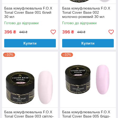
База комуфлювальна F.O.X
База комуфлювальна F.O.X
Tonal Cover Base 001 білий
Tonal Cover Base 002
30 мл
молочно-рожевий 30 мл
Готово до відправки
Готово до відправки
396
396
₴
₴
440 ₴
440 ₴
Купити
Купити
–10%
–10%
База комуфлювальна F.O.X
База комуфлювальна F.O.X
Tonal Cover Base 003 світло-
Tonal Cover Base 005 блідо-