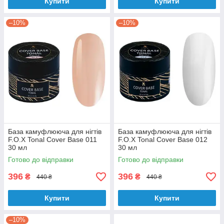
Купити
Купити
–10%
–10%
База камуфлююча для нігтів
База камуфлююча для нігтів
F.O.X Tonal Cover Base 011
F.O.X Tonal Cover Base 012
30 мл
30 мл
Готово до відправки
Готово до відправки
396
396
₴
₴
440 ₴
440 ₴
Купити
Купити
–10%