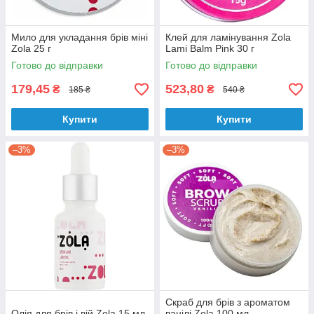
Мило для укладання брів міні
Клей для ламінування Zola
Zola 25 г
Lami Balm Pink 30 г
Готово до відправки
Готово до відправки
179,45
523,80
₴
₴
185 ₴
540 ₴
Купити
Купити
–3%
–3%
Скраб для брів з ароматом
Олія для брів і вій Zola 15 мл
ванілі Zola 100 мл