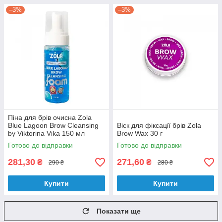
–3%
–3%
Піна для брів очисна Zola
Blue Lagoon Brow Cleansing
Віск для фіксації брів Zola
by Viktorina Vika 150 мл
Brow Wax 30 г
Готово до відправки
Готово до відправки
281,30
271,60
₴
₴
290 ₴
280 ₴
Купити
Купити
Показати ще