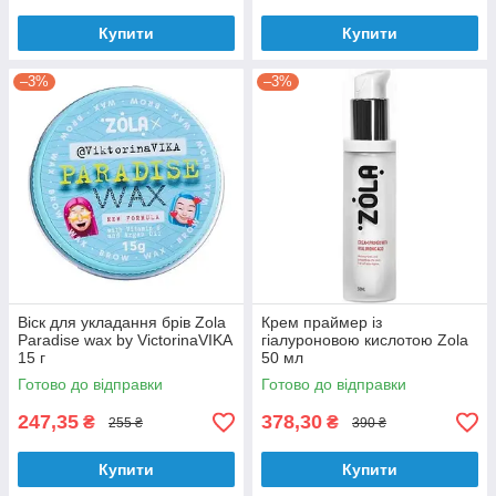
Купити
Купити
–3%
–3%
Віск для укладання брів Zola
Крем праймер із
Paradise wax by VictorinaVIKA
гіалуроновою кислотою Zola
15 г
50 мл
Готово до відправки
Готово до відправки
247,35
378,30
₴
₴
255 ₴
390 ₴
Купити
Купити