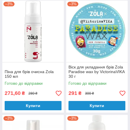
–3%
–3%
Віск для укладання брів Zola
Піна для брів очисна Zola
Paradise wax by VictorinaVIKA
150 мл
30 г
Готово до відправки
Готово до відправки
271,60
291
₴
₴
280 ₴
300 ₴
Купити
Купити
–3%
–3%