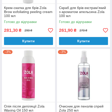
Крем-скатка для брів Zola
Скраб для брів екстрам'який
Brow exfoliating peeling cream
з ароматом апельсина Zola
100 мл
100 мл
Готово до відправки
Готово до відправки
281,30
261,90
₴
₴
290 ₴
270 ₴
Купити
Купити
–3%
–3%
Олія після депіляції Zola
Очисник для пензлів спрей
Waxing Oil 150 мл
Zola 250 мл